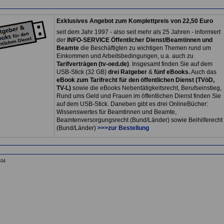
Exklusives Angebot zum Komplettpreis von 22,50 Euro
seit dem Jahr 1997 - also seit mehr als 25 Jahren - informiert
der
INFO-SERVICE Öffentlicher Dienst/Beamtinnen und
Beamte
die Beschäftigten zu wichtigen Themen rund um
Einkommen und Arbeitsbedingungen, u.a. auch zu
Tarifverträgen (tv-oed.de)
. Insgesamt finden Sie auf dem
USB-Stick (32 GB)
drei Ratgeber
&
fünf eBooks.
Auch das
eBook zum Tarifrecht für den öffentlichen Dienst (TVöD,
TV-L)
sowie die eBooks Nebentätigkeitsrecht, Berufseinstieg,
Rund ums Geld und Frauen im öffentlichen Dienst finden Sie
auf dem USB-Stick. Daneben gibt es drei OnlineBücher:
Wissenswertes für Beamtinnen und Beamte,
Beamtenversorgungsrecht (Bund/Länder) sowie Beihilferecht
(Bund/Länder)
>>>zur Bestellung
404