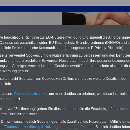
e beachtet die Richtlinie zur EU-Nutzereinwilligung und spiegelt die Anforderung
 Datenschutzvorschriften wider: EU-Datenschutz-Grundverordnung (DSGVO) und d
chtlinie für elektronische Kommunikation (die sogenannte E-Privacy-Richtlinie).
tseite verwendet Cookies, um die Nutzererfahrung zu verbessern und den Benutze
unktionen bereitzustellen. Es werden Nutzerdaten - auch ihre personenbezogenen
ung von Anzeigen verwendet - und Cookies sowohl für personalisierte als auch für 
te Werbung genutzt.
tete Arbeitsverträge
tseite macht Gebrauch von Cookies von Dritten, siehe dazu weitere Details in der
htlinie.
PDF-SERVICE:
15 Euro
Neu aufgelegt: Oktober 2025
te unsere
Datenschutzrichtlinie
, um mehr darüber zu erfahren, wie diese Internetse
Zum Komplettpreis von nur 15,00
peicher nutzt.
Euro (inkl. MwSt.) bei einer Laufzeit
von 12 Monaten bleiben Sie bei den
cken von "Zustimmung" geben Sie dieser Internetseite die Erlaubnis, Informationen
wichtigen Fragen zum Öffentlichen
Dienst auf dem Laufenden, u.a.
hrem Gerät zu speichern.
Tarifverträge für den öffentlichen
ritten - einschließlich Google - ebenfalls Zugriff auf die Nutzerdaten. Mithilfe eine
Dienst:
te "
Datenschutzerklärung & Nutzungsbedingungen
" können Sie sich darüber infor
Im Portal
PDF-SERVICE
findn Sie