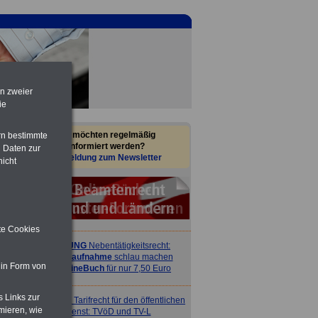
en zweier
ie
Sie möchten regelmäßig
rn bestimmte
informiert werden?
 Daten zur
Anmeldung zum Newsletter
nicht
ite Cookies
ACHTUNG
Nebentätigkeitsrecht:
vor Jobaufnahme
schlau machen
 in Form von
>>>
OnlineBuch
für nur 7,50 Euro
s Links zur
ACHTUNG
Tarifrecht für den öffentlichen
mieren, wie
Dienst: TVöD und TV-L