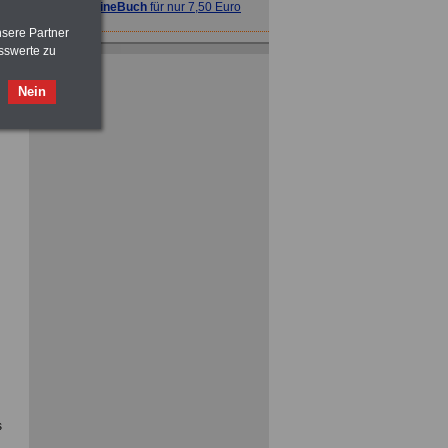
>>>
OnlineBuch
für nur 7,50 Euro
nsere Partner
sswerte zu
Nein
ACHTUNG
Nebentätigkeitsrecht:
vor Jobaufnahme
schlau machen
>>>
OnlineBuch
für nur 7,50 Euro
ACHTUNG
Tarifrecht für den öffentlichen
Dienst: TVöD und TV-L
>>>
OnlineBuch
für nur 7,50 Euro
s