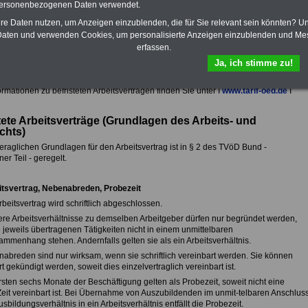
personenbezogenen Daten verwendet.
das
eBook Tarifrecht öffentlicher
Dienst (TVöD, TV-L)
sowie weitere
hre Daten nutzen, um Anzeigen einzublenden, die für Sie relevant sein könnten? U
10 Bücher bzw. eBooks zum
aten und verwenden Cookies, um personalisierte Anzeigen einzublenden und Me
herunterladen, lesen und
erfassen.
ausdrucken.
Mehr Infos
Ja, ich stimme zu!
rmationen zu befristeten Arbeitsverträgen finden Sie unter I
www.tarif-oed.de
I
tete Arbeitsverträge (Grundlagen des Arbeits- und
echts)
veraglichen Grundlagen für den Arbeitsvertrag ist in § 2 des TVöD Bund -
er Teil - geregelt.
itsvertrag, Nebenabreden, Probezeit
rbeitsvertrag wird schriftlich abgeschlossen.
ere Arbeitsverhältnisse zu demselben Arbeitgeber dürfen nur begründet werden,
 jeweils übertragenen Tätigkeiten nicht in einem unmittelbaren
mmenhang stehen. Andernfalls gelten sie als ein Arbeitsverhältnis.
nabreden sind nur wirksam, wenn sie schriftlich vereinbart werden. Sie können
 gekündigt werden, soweit dies einzelvertraglich vereinbart ist.
rsten sechs Monate der Beschäftigung gelten als Probezeit, soweit nicht eine
Zeit vereinbart ist. Bei Übernahme von Auszubildenden im unmit-telbaren Anschlus
sbildungsverhältnis in ein Arbeitsverhältnis entfällt die Probezeit.