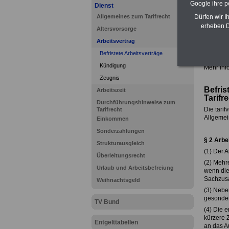
Google ihre 
Dienst
Dürfen wir I
Allgemeines zum Tarifrecht
erheben D
Altersvorsorge
Arbeitsvertrag
Befristete Arbeitsverträge
Kündigung
Mehr Info
Zeugnis
Befris
Arbeitszeit
Tarifr
Durchführungshinweise zum
Die tarif
Tarifrecht
Allgemein
Einkommen
Sonderzahlungen
§ 2 Arbe
Strukturausgleich
(1) Der A
Überleitungsrecht
(2) Mehr
Urlaub und Arbeitsbefreiung
wenn die
Sachzusa
Weihnachtsgeld
(3) Nebe
gesondert
TV Bund
(4) Die e
kürzere 
Entgelttabellen
an das Au