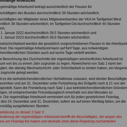
elmäßige Arbeitszeit
egelmäßige Arbeitszeit beträgt ausschließlich der Pausen für
eschäftigten des Bundes durchschnittlich 39 Stunden wöchentlich,
schäftigten der Mitglieder eines Mitgliedverbandes der VKA im Tarifgebiet West
ittlich 39 Stunden wöchentlich; im Tarifgebiet Ost durchschnittlich 40 Stunden
ich,
 1. Januar 2022 durchschnittlich 39,5 Stunden wöchentlich und
 1. Januar 2023 durchschnittlich 39,0 Stunden wöchentlich.
selschichtarbeit werden die gesetzlich vorgeschriebenen Pausen in die Arbeitszei
hnet. Die regelmäßige Arbeitszeit kann auf fünf Tage, aus notwendigen
ichen/dienstlichen Gründen auch auf sechs Tage verteilt werden.
die Berechnung des Durchschnitts der regelmäßigen wöchentlichen Arbeitszeit ist
raum von bis zu einem Jahr zugrunde zu legen. Abweichend von Satz 1 kann bei
gten, die ständig Wechselschicht- oder Schichtarbeit zu leisten haben, ein längere
 zugrunde gelegt werden.
t es die betrieblichen/dienstlichen Verhältnisse zulassen, wird die/der Beschäftigte
ezember und am 31. Dezember unter Fortzahlung des Entgelts nach § 21 von der
eigestellt. Kann die Freistellung nach Satz 1 aus betrieblichen/dienstlichen Gründen
olgen, ist entsprechender Freizeitausgleich innerhalb von drei Monaten zu
 Die regelmäßige Arbeitszeit vermindert sich für jeden gesetzlichen Feiertag,
r den 24. Dezember und 31. Dezember, sofern sie auf einen Werktag fallen, um die
anmäßig ausgefallenen Stunden.
erklärung zu Absatz 3 Satz 3:
inderung der regelmäßigen Arbeitszeit betrifft die Beschäftigten, die wegen des
ans am Feiertag frei haben und deshalb ohne diese Regelung nacharbeiten