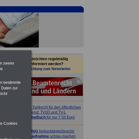
Sie möchten regelmäßig
en zweier
informiert werden?
Anmeldung zum Newsletter
ie
rn bestimmte
 Daten zur
nicht
ACHTUNG
Tarifrecht für den öffentlichen
Dienst: TVöD und TV-L
>>>
OnlineBuch
für nur 7,50 Euro
ite Cookies
ACHTUNG
Nebentätigkeitsrecht:
vor Jobaufnahme
schlau machen