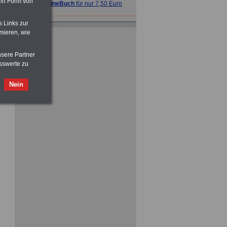
 in Form von
>>>
OnlineBuch
für nur 7,50 Euro
s Links zur
mieren, wie
nsere Partner
sswerte zu
ACHTUNG
Tarifrecht für den öffentlichen
Dienst: TVöD und TV-L
Nein
>>>
OnlineBuch
für nur 7,50 Euro
ACHTUNG
Nebentätigkeitsrecht:
vor Jobaufnahme
schlau machen
>>>
OnlineBuch
für nur 7,50 Euro