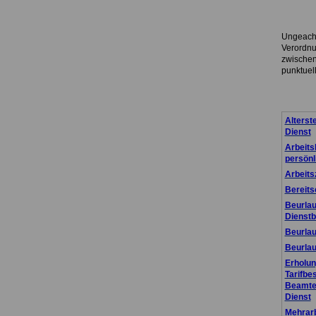
.
Ungeacht
Verordnu
zwischen
punktuel
.
Alterste
Dienst
Arbeits
persönl
Arbeitsz
Bereits
Beurla
Dienst
Beurla
Beurlau
Erholun
Tarifbe
Beamte 
Dienst
Mehrarb