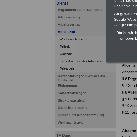
Durch das Kli
Dienst
Cookies auf I
Allgemeines zum Tarifrecht
Wir gewähren D
Altersvorsorge
Google-Websi
Arbeitsvertrag
Google ihre 
Arbeitszeit
Dürfen wir I
erheben D
Wochenarbeitszeit
Mehr Info
Teilzeit
Arbeit
Gleitzeit
Die tarif
Flexibilisierung der Arbeitszeit
Allgemein
Telearbeit
Abschnitt 
Durchführungshinweise zum
§ 6 Rege
Tarifrecht
§ 7 Sond
Einkommen
§ 8 Ausg
Sonderzahlungen
§ 9 Berei
Strukturausgleich
§ 10 Arbe
Überleitungsrecht
§ 11 Teil
Urlaub und Arbeitsbefreiung
Weihnachtsgeld
Abschnit
TV Bund