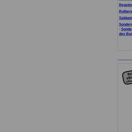
Regelmä
Rufbere
Sabbat
Sonder
-
Sonde
des Bu