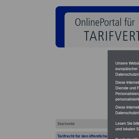
Unsere Websit
europäischer
Datenschutzri
Arbeit
Diese Interne
Dienste und F
Personalisier
personalisier
Diese Interne
Datenschutzric
Lesen Sie bit
Startseite
und lokalen S
Tarifrecht für den öffentlichen