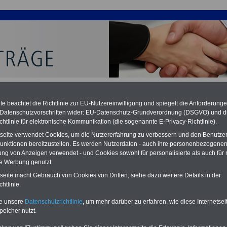
e beachtet die Richtlinie zur EU-Nutzereinwilligung und spiegelt die Anforderung
 Datenschutzvorschriften wider: EU-Datenschutz-Grundverordnung (DSGVO) und d
chtlinie für elektronische Kommunikation (die sogenannte E-Privacy-Richtlinie).
szeit im Tarifrecht des öffentlichen Dienst
tseite verwendet Cookies, um die Nutzererfahrung zu verbessern und den Benutze
unktionen bereitzustellen. Es werden Nutzerdaten - auch ihre personenbezogenen
ung von Anzeigen verwendet - und Cookies sowohl für personalisierte als auch für 
PDF-SERVICE:
15 Euro
Neu aufgelegt: Oktober 2025
te Werbung genutzt.
Zum Komplettpreis von nur 15,00
Euro (inkl. MwSt.) bei einer Laufzeit
tseite macht Gebrauch von Cookies von Dritten, siehe dazu weitere Details in der
von 12 Monaten bleiben Sie bei den
htlinie.
wichtigen Fragen zum Öffentlichen
Dienst auf dem Laufenden, u.a.
te unsere
Datenschutzrichtlinie
, um mehr darüber zu erfahren, wie diese Internetse
Tarifverträge für den öffentlichen
peicher nutzt.
Dienst:
Im Portal
PDF-SERVICE
findn Sie