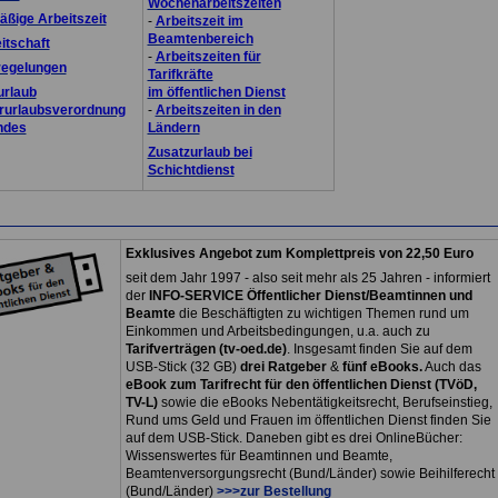
Wochenarbeitszeiten
ßige Arbeitszeit
-
Arbeitszeit im
Beamtenbereich
itschaft
-
Arbeitszeiten für
regelungen
Tarifkräfte
urlaub
im öffentlichen Dienst
rurlaubsverordnung
-
Arbeitszeiten in den
ndes
Ländern
Zusatzurlaub bei
Schichtdienst
Exklusives Angebot zum Komplettpreis von 22,50 Euro
seit dem Jahr 1997 - also seit mehr als 25 Jahren - informiert
der
INFO-SERVICE Öffentlicher Dienst/Beamtinnen und
Beamte
die Beschäftigten zu wichtigen Themen rund um
Einkommen und Arbeitsbedingungen, u.a. auch zu
Tarifverträgen (tv-oed.de)
. Insgesamt finden Sie auf dem
USB-Stick (32 GB)
drei Ratgeber
&
fünf eBooks.
Auch das
eBook zum Tarifrecht für den öffentlichen Dienst (TVöD,
TV-L)
sowie die eBooks Nebentätigkeitsrecht, Berufseinstieg,
Rund ums Geld und Frauen im öffentlichen Dienst finden Sie
auf dem USB-Stick. Daneben gibt es drei OnlineBücher:
Wissenswertes für Beamtinnen und Beamte,
Beamtenversorgungsrecht (Bund/Länder) sowie Beihilferecht
(Bund/Länder)
>>>zur Bestellung