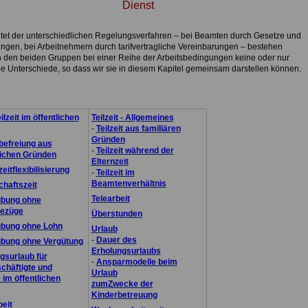
Dienst
et der unterschiedlichen Regelungsverfahren – bei Beamten durch Gesetze und
ngen, bei Arbeitnehmern durch tarifvertragliche Vereinbarungen – bestehen
 den beiden Gruppen bei einer Reihe der Arbeitsbedingungen keine oder nur
le Unterschiede, so dass wir sie in diesem Kapitel gemeinsam darstellen können.
ilzeit im öffentlichen
Teilzeit - Allgemeines
-
Teilzeit aus familiären
Gründen
befreiung aus
-
Teilzeit während der
ichen Gründen
Elternzeit
eitflexibilisierung
-
Teilzeit im
Beamtenverhältnis
chaftszeit
Telearbeit
ubung ohne
bezüge
Überstunden
ubung ohne Lohn
Urlaub
-
Dauer des
bung ohne Vergütung
Erholungsurlaubs
gsurlaub für
-
Ansparmodelle beim
schäftigte und
Urlaub
im öffentlichen
zumZwecke der
Kinderbetreuung
eit