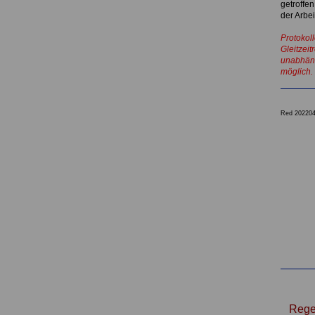
getroffe
der Arbei
Protokoll
Gleitzei
unabhäng
möglich.
Red 20220
.
Rege