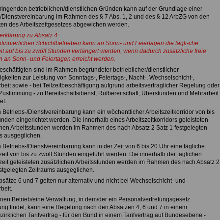
dringenden betrieblichen/dienstlichen Gründen kann auf der Grundlage einer
-/Dienstvereinbarung im Rahmen des § 7 Abs. 1, 2 und des § 12 ArbZG von den
ften des Arbeitszeitgesetzes abgewichen werden.
erklärung zu Absatz 4:
ntinuierlichen Schichtbetrieben kann an Sonn- und Feiertagen die tägli-che
it auf bis zu zwölf Stunden verlängert werden, wenn dadurch zusätzliche freie
n an Sonn- und Feiertagen erreicht werden.
Beschäftigten sind im Rahmen begründeter betrieblicher/dienstlicher
gkeiten zur Leistung von Sonntags-, Feiertags-, Nacht-, Wechselschicht-,
beit sowie - bei Teilzeitbeschäftigung aufgrund arbeitsvertraglicher Regelung oder
 Zustimmung - zu Bereitschaftsdienst, Rufbereitschaft, Überstunden und Mehrarbeit
et.
 Betriebs-/Dienstvereinbarung kann ein wöchentlicher Arbeitszeitkorridor von bis
nden eingerichtet werden. Die innerhalb eines Arbeitszeitkorridors geleisteten
chen Arbeitsstunden werden im Rahmen des nach Absatz 2 Satz 1 festgelegten
s ausgeglichen.
 Betriebs-/Dienstvereinbarung kann in der Zeit von 6 bis 20 Uhr eine tägliche
it von bis zu zwölf Stunden eingeführt werden. Die innerhalb der täglichen
it geleisteten zusätzlichen Arbeitsstunden werden im Rahmen des nach Absatz 2
estgelegten Zeitraums ausgeglichen.
bsätze 6 und 7 gelten nur alternativ und nicht bei Wechselschicht- und
beit.
einen Betrieb/eine Verwaltung, in dem/der ein Personalvertretungsgesetz
g findet, kann eine Regelung nach den Absätzen 4, 6 und 7 in einem
irklichen Tarifvertrag - für den Bund in einem Tarifvertrag auf Bundesebene -