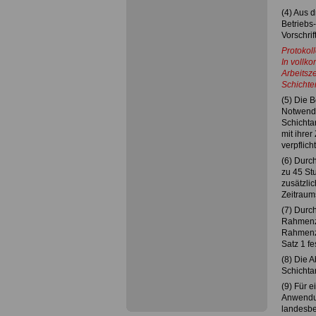
(4) Aus 
Betriebs
Vorschri
Protokoll
In vollko
Arbeitsze
Schichte
(5) Die 
Notwendi
Schichtar
mit ihrer
verpflicht
(6) Durch
zu 45 Stu
zusätzli
Zeitraum
(7) Durch
Rahmenze
Rahmenze
Satz 1 f
(8) Die A
Schichtar
(9) Für 
Anwendun
landesbez