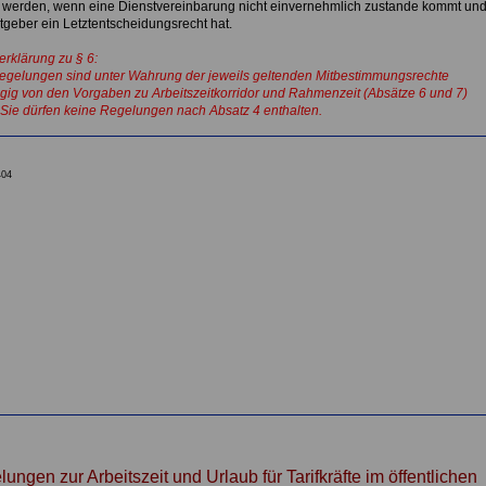
n werden, wenn eine Dienstvereinbarung nicht einvernehmlich zustande kommt un
tgeber ein Letztentscheidungsrecht hat.
erklärung zu § 6:
tregelungen sind unter Wahrung der jeweils geltenden Mitbestimmungsrechte
ig von den Vorgaben zu Arbeitszeitkorridor und Rahmenzeit (Absätze 6 und 7)
 Sie dürfen keine Regelungen nach Absatz 4 enthalten.
404
lungen zur Arbeitszeit und Urlaub
für Tarifkräfte im öffentlichen