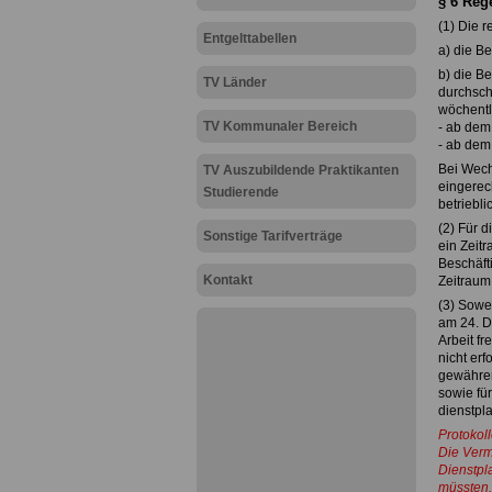
§ 6 Reg
(1) Die r
Entgelttabellen
a) die B
b) die Be
TV Länder
durchschn
wöchentl
TV Kommunaler Bereich
- ab dem
- ab dem
Bei Wech
TV Auszubildende Praktikanten
eingerec
Studierende
betriebl
(2) Für 
Sonstige Tarifverträge
ein Zeit
Beschäfti
Kontakt
Zeitraum
(3) Sowei
am 24. D
Arbeit fr
nicht erf
gewähren.
sowie fü
dienstpl
Protokoll
Die Verm
Dienstpl
müssten.