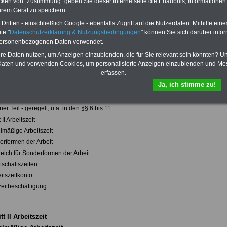
cken von "Zustimmung" geben Sie dieser Internetseite die Erlaubnis, Informationen
das
eBook Tarifrecht öffentlicher
hrem Gerät zu speichern.
Dienst (TVöD, TV-L)
sowie weitere
ritten - einschließlich Google - ebenfalls Zugriff auf die Nutzerdaten. Mithilfe eine
10 Bücher bzw. eBooks zum
herunterladen, lesen und
te "
Datenschutzerklärung & Nutzungsbedingungen
" können Sie sich darüber infor
ausdrucken.
Mehr Infos
personenbezogenen Daten verwendet.
hre Daten nutzen, um Anzeigen einzublenden, die für Sie relevant sein könnten? U
aten und verwenden Cookies, um personalisierte Anzeigen einzublenden und Me
rmationen zum Tarifrecht im öffentlichen Dienst unter I
www.tarif-oed.de
I
erfassen.
Ja, ich stimme zu!
szeit - Grundlagen des Tarifrechts zu Fragen der Arbeitszeit
veraglichen Grundlagen zur Arbeitszeit sind im Abschnitt II des TVöD Bund -
er Teil - geregelt, u.a. in den §§ 6 bis 11.
II Arbeitszeit
lmäßige Arbeitszeit
erformen der Arbeit
leich für Sonderformen der Arbeit
tschaftszeiten
itszeitkonto
zeitbeschäftigung
t II Arbeitszeit