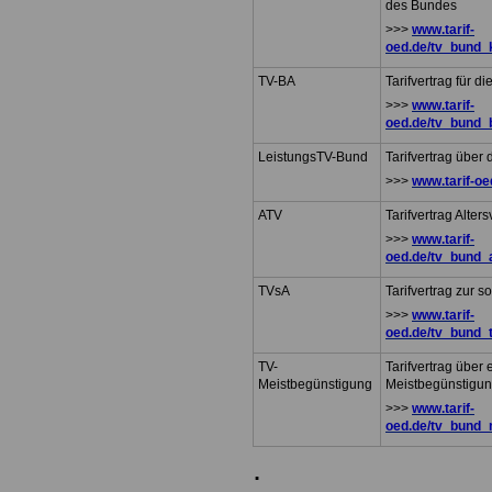
des Bundes
>>>
www.tarif-
oed.de/tv_bund_k
TV-BA
Tarifvertrag für d
>>>
www.tarif-
oed.de/tv_bund_
LeistungsTV-Bund
Tarifvertrag über
>>>
www.tarif-oe
ATV
Tarifvertrag Alter
>>>
www.tarif-
oed.de/tv_bund_
TVsA
Tarifvertrag zur 
>>>
www.tarif-
oed.de/tv_bund_
TV-
Tarifvertrag über 
Meistbegünstigung
Meistbegünstigu
>>>
www.tarif-
oed.de/tv_bund_
.