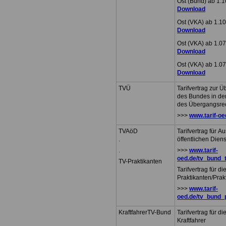
Ost (Bund) ab 1.
Download
Ost (VKA) ab 1.1
Download
Ost (VKA) ab 1.0
Download
Ost (VKA) ab 1.0
Download
TVÜ
Tarifvertrag zur Ü
des Bundes in d
des Übergangsre
>>>
www.tarif-o
TVAöD
Tarifvertrag für 
.
öffentlichen Dien
.
>>>
www.tarif-
oed.de/tv_bund_
TV-Praktikanten
Tarifvertrag für di
Praktikanten/Prak
>>>
www.tarif-
oed.de/tv_bund_
KraftfahrerTV-Bund
Tarifvertrag für d
Kraftfahrer