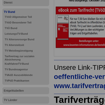
Neu aufgelegt: Oktober 20
Dienst
TV Bund
TVöD Allgemeiner Teil
TVöD Besonderer Teil
TVÜ Bund
LeistungsTV-Bund
TV Altersvorsorge Bund
TV Altersteilzeit
TV Meistbegünstigung
Tarifvertrag zur sozialen
Absicherung
KraftfahrerTV-Bund
Unsere Link-TIP
TV Bundesagentur
oeffentliche-ve
TVAöD Auszubildende
TVPöD Praktikanten
www.tarifvertr
Entgelttabellen
Tarifverträg
TV Länder