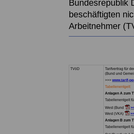
Bundesrepublik 
beschäftigten ni
Arbeitnehmer (T
TVöD
Tarifvertrag für d
(Bund und Gemei
>>>
www.tarif-oe
Tabellenentgelt:
Anlagen A zum 
Tabellenentgelt fü
West (Bund
>
West (VKA)
>
Anlagen B zum 
Tabellenentgelt fü