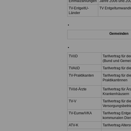
Einmalzahlungen
Jahre 2006 und 20
TV-EntgeltU-
TV Entgeltumwandl
Länder
.
Gemeinden
.
TVöD
Tarifvertrag für d
(Bund und Gemei
TVAöD
Tarifvertrag für 
TV-Praktikanten
Tarifvertrag für di
Praktikantinnen
TVöd-Ärzte
Tarifvertrag für 
Krankenhäusern
TV-V
Tarifvertrag für 
Versorgungsbetri
TV-Eumw/VKA
Tarifvertrag Ent
kommunalen Die
ATV-K
Tarifvertrag Alt