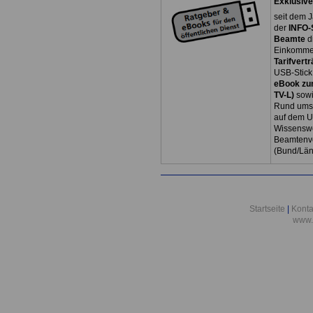
Exklusive
seit dem J
der
INFO-
Beamte
d
Einkommen
Tarifvertr
USB-Stick
eBook zum
TV-L)
sowi
Rund ums 
auf dem U
Wissenswe
Beamtenve
(Bund/Lä
Startseite
|
Konta
www.