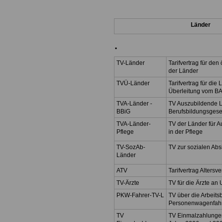
Länder
.
TV-Länder
Tarifvertrag für den
der Länder
TVÜ-Länder
Tarifvertrag für die
Überleitung vom BA
TVA-Länder -
TV Auszubildende 
BBiG
Berufsbildungsgese
TVA-Länder-
TV der Länder für 
Pflege
in der Pflege
TV-SozAb-
TV zur sozialen Ab
Länder
ATV
Tarifvertrag Altersv
TV-Ärzte
TV für die Ärzte an 
PKW-Fahrer-TV-L
TV über die Arbeit
Personenwagenfah
TV
TV Einmalzahlungen