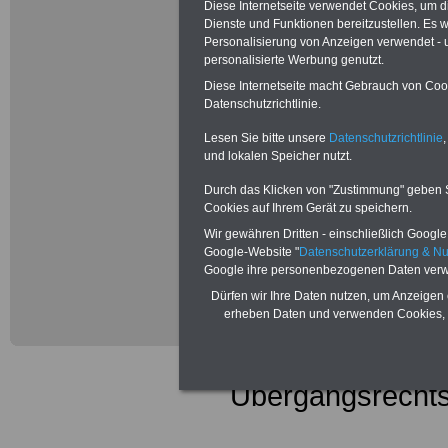
Diese Internetseite verwendet Cookies, um 
Dienst (TVöD)
Dienste und Funktionen bereitzustellen. Es
Personalisierung von Anzeigen verwendet - un
personalisierte Werbung genutzt.
Diese Internetseite macht Gebrauch von Cooki
Tarifvertrag für 
Datenschutzrichtlinie.
Lesen Sie bitte unsere
Datenschutzrichtlinie
,
(TVöD) - Besonde
und lokalen Speicher nutzt.
(BT-V)
Durch das Klicken von "Zustimmung" geben Sie
Cookies auf Ihrem Gerät zu speichern.
Wir gewähren Dritten - einschließlich Google -
Google-Website "
Datenschutzerklärung & N
Tarifvertrag zur 
Google ihre personenbezogenen Daten verw
Dürfen wir Ihre Daten nutzen, um Anzeigen 
Beschäftigten de
erheben Daten und verwenden Cookies, 
TVöD und zur R
Übergangsrechts