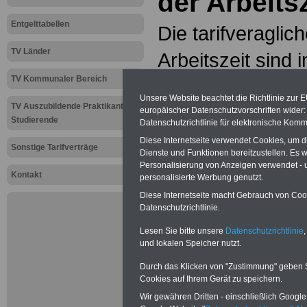
der Arbeitsz
Entgelttabellen
Die tarifveragli
TV Länder
Arbeitszeit sind 
TV Kommunaler Bereich
TVöD Bund - Allg
Unsere Website beachtet die Richtlinie zur 
TV Auszubildende Praktikanten
geregelt, u.a. in 
europäischer Datenschutzvorschriften wide
Studierende
Datenschutzrichtlinie für elektronische Komm
Abschnitt II Arbei
Diese Internetseite verwendet Cookies, um 
Sonstige Tarifverträge
Dienste und Funktionen bereitzustellen. Es
Personalisierung von Anzeigen verwendet - un
§ 6 Regelmäßige 
Kontakt
personalisierte Werbung genutzt.
Diese Internetseite macht Gebrauch von Cooki
§ 7 Sonderformen
Datenschutzrichtlinie.
§ 8 Ausgleich fü
Lesen Sie bitte unsere
Datenschutzrichtlinie
,
und lokalen Speicher nutzt.
Arbeit
Durch das Klicken von "Zustimmung" geben Sie
Cookies auf Ihrem Gerät zu speichern.
§ 9 Bereitschafts
Wir gewähren Dritten - einschließlich Google -