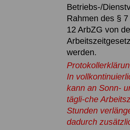
Betriebs-/Dienst
Rahmen des § 7 
12 ArbZG von de
Arbeitszeitgese
werden.
Protokollerkläru
In vollkontinuier
kann an Sonn- un
tägli-che Arbeitsz
Stunden verläng
dadurch zusätzli