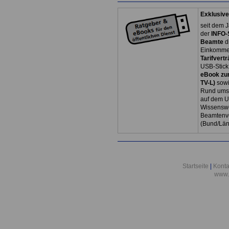
Exklusive
seit dem J
der
INFO-
Beamte
d
Einkommen
Tarifvertr
USB-Stick
eBook zum
TV-L)
sowi
Rund ums 
auf dem U
Wissenswe
Beamtenve
(Bund/Lä
Startseite
|
Konta
www.