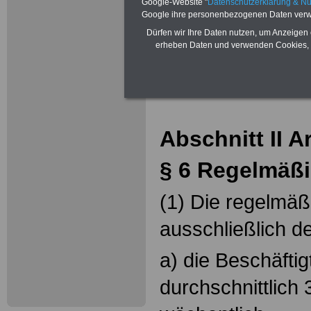
Google-Website "
Datenschutzerklärung & N
§ 10 Arbeitszeitk
Google ihre personenbezogenen Daten verw
Dürfen wir Ihre Daten nutzen, um Anzeigen 
§ 11 Teilzeitbesc
erheben Daten und verwenden Cookies, 
Abschnitt II A
§ 6 Regelmäßi
(1) Die regelmäßi
ausschließlich d
a) die Beschäfti
durchschnittlich