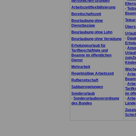
persönlichen Gründen
Eltern
Arbeitszeitflexibilisierung
-
Teilz
Beamt
Bereitschaftszeit
Telear
Beurlaubung ohne
Dienstbezüge
Übers
Beurlaubung ohne Lohn
Urlau
-
Daue
Beurlaubung ohne Vergütung
Erhol
Erholungsurlaub für
-
Ansp
Tarifbeschäftigte und
Urlau
Beamte im öffentlichen
zumZw
Dienst
Kinde
Mehrarbeit
Woche
Regelmäßige Arbeitszeit
-
Arbei
Beamt
Rufbereitschaft
-
Arbei
Sabbatregelungen
Tarifk
Sonderurlaub
im öff
-
Sonderurlaubsverordnung
-
Arbei
des Bundes
Lände
Zusatz
Schich