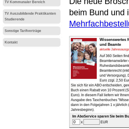
Die neue Brosch
TV Kommunaler Bereich
beim Bund und i
TV Auszubildende Praktikanten
Studierende
Mehrfachbestel
Sonstige Tarifverträge
Wissenswertes 
Kontakt
und Beamte
aktuelle Jahresausg
Auf 360 Seiten fi
Beamtenanwärter 
Ruhestandsbeamte
Beamtenrecht (inkl
und Versorgung). 
Euro zzgl. 2,50 E
Sie sich für ein ABO entscheiden, g
Buch einen Rabatt von 10 Prozent (S
Euro). In diesem Fall liefern wir Ihnen
Ausgabe des Taschenbuches "Wissen
dann in den Folgejahren 1 x jährlich 
Jahresbeginn).
Im AboService sparen Sie beim Bu
x
EUR