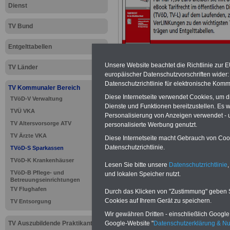
Dienst
TV Bund
Entgelttabellen
Unsere Website beachtet die Richtlinie zur 
TV Länder
europäischer Datenschutzvorschriften wide
Datenschutzrichtlinie für elektronische Komm
TV Kommunaler Bereich
Diese Internetseite verwendet Cookies, um 
TVöD-V Verwaltung
>>>
zur Übersic
Dienste und Funktionen bereitzustellen. Es
TVÜ VKA
Personalisierung von Anzeigen verwendet - un
Sparkassen
TV Altersvorsorge ATV
personalisierte Werbung genutzt.
TV Ärzte VKA
Diese Internetseite macht Gebrauch von Cooki
Datenschutzrichtlinie.
TVöD-S Sparkassen
TVöD-K Krankenhäuser
TVöD-S Spa
Lesen Sie bitte unsere
Datenschutzrichtlinie
,
TVöD-B Pflege- und
und lokalen Speicher nutzt.
Betreuungseinrichtungen
Arbeitszeit
TV Flughafen
Durch das Klicken von "Zustimmung" geben Sie
Cookies auf Ihrem Gerät zu speichern.
TV Entsorgung
Wir gewähren Dritten - einschließlich Google -
Google-Website "
Datenschutzerklärung & N
TV Auszubildende Praktikanten