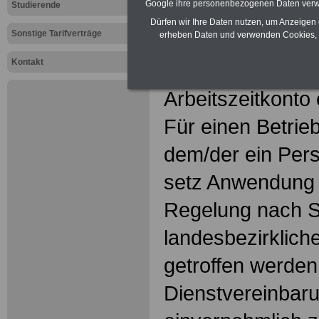
Google ihre personenbezogenen Daten verw
§ 10 Arbeitszei
Studierende
Dürfen wir Ihre Daten nutzen, um Anzeigen 
Sonstige Tarifverträge
erheben Daten und verwenden Cookies, 
(1) Durch
Kontakt
Betriebs-/Dienst
Arbeitszeitkonto 
Für einen Betrieb
dem/der ein Pers
setz Anwendung f
Regelung nach S
landesbezirkliche
getroffen werden
Dienstvereinbaru