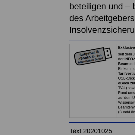
beteiligen und – 
des Arbeitgebers
Insolvenzsicheru
Exklusive
seit dem J
der
INFO-
Beamte
d
Einkommen
Tarifvertr
USB-Stick
eBook zum
TV-L)
sowi
Rund ums 
auf dem U
Wissenswe
Beamtenve
(Bund/Lä
Text 20201025