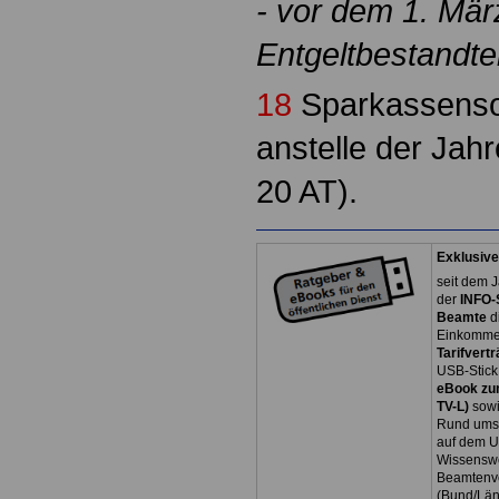
- vor dem 1. Mä
Entgeltbestandtei
18
Sparkassenso
anstelle der Jah
20 AT).
Exklusive
seit dem J
der
INFO-
Beamte
d
Einkommen
Tarifvertr
USB-Stick
eBook zum
TV-L)
sowi
Rund ums 
auf dem U
Wissenswe
Beamtenve
(Bund/Lä