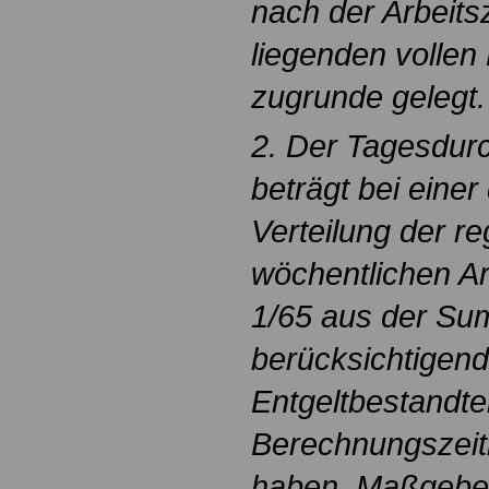
nach der Arbeits
liegenden volle
zugrunde gelegt.
2. Der Tagesdurc
beträgt bei einer
Verteilung der r
wöchentlichen Arb
1/65 aus der Su
berücksichtigen
Entgeltbestandtei
Berechnungszei
haben. Maßgebend