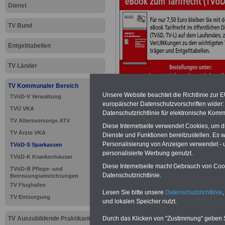
Dienst
TV Bund
Entgelttabellen
TV Länder
TV Kommunaler Bereich
Unsere Website beachtet die Richtlinie zur 
TVöD-V Verwaltung
europäischer Datenschutzvorschriften wide
TVÜ VKA
Datenschutzrichtlinie für elektronische Komm
>>>
zur Übersic
TV Altersvorsorge ATV
Diese Internetseite verwendet Cookies, um 
TV Ärzte VKA
Dienste und Funktionen bereitzustellen. Es
Sparkassen
Personalisierung von Anzeigen verwendet - un
TVöD-S Sparkassen
personalisierte Werbung genutzt.
TVöD-K Krankenhäuser
Diese Internetseite macht Gebrauch von Cooki
TVöD-B Pflege- und
Datenschutzrichtlinie.
Betreuungseinrichtungen
TVöD-S Spa
TV Flughafen
Lesen Sie bitte unsere
Datenschutzrichtlinie
,
TV Entsorgung
Bemessungs
und lokalen Speicher nutzt.
TV Auszubildende Praktikanten
Durch das Klicken von "Zustimmung" geben Sie