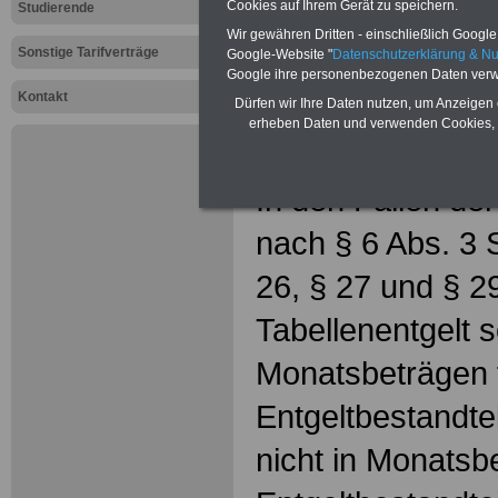
die Entgelt
Cookies auf Ihrem Gerät zu speichern.
Studierende
Wir gewähren Dritten - einschließlich Google -
Sonstige Tarifverträge
Google-Website "
Datenschutzerklärung & N
Google ihre personenbezogenen Daten verw
§ 21 Bemessung
Kontakt
Dürfen wir Ihre Daten nutzen, um Anzeigen 
erheben Daten und verwenden Cookies, 
Entgeltfortzahl
In den Fällen der
nach § 6 Abs. 3 S
26, § 27 und § 
Tabellenentgelt s
Monatsbeträgen 
Entgeltbestandtei
nicht in Monatsb