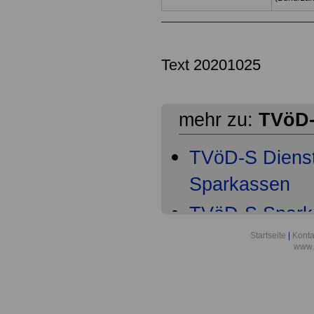
Text 20201025
mehr zu:
TVöD-
TVöD-S Dienst
Sparkassen
TVöD-S Spark
Geltungsberei
Startseite
|
Konta
www.
TVöD-S Spark
Arbeitsvertra