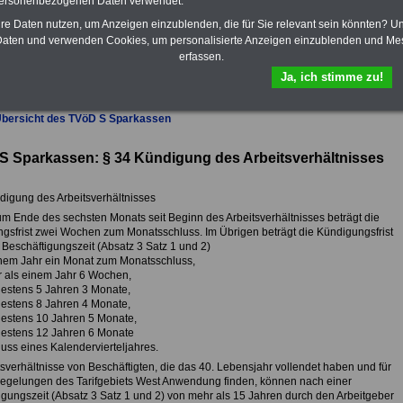
personenbezogenen Daten verwendet.
das
eBook Tarifrecht öffentlicher
hre Daten nutzen, um Anzeigen einzublenden, die für Sie relevant sein könnten? U
Dienst (TVöD, TV-L)
sowie weitere
aten und verwenden Cookies, um personalisierte Anzeigen einzublenden und Me
10 Bücher bzw. eBooks zum
herunterladen, lesen und
erfassen.
ausdrucken.
Mehr Infos
Ja, ich stimme zu!
Übersicht des TVöD S Sparkassen
 Sparkassen: § 34 Kündigung des Arbeitsverhältnisses
digung des Arbeitsverhältnisses
zum Ende des sechsten Monats seit Beginn des Arbeitsverhältnisses beträgt die
gsfrist zwei Wochen zum Monatsschluss. Im Übrigen beträgt die Kündigungsfrist
 Beschäftigungszeit (Absatz 3 Satz 1 und 2)
inem Jahr ein Monat zum Monatsschluss,
 als einem Jahr 6 Wochen,
estens 5 Jahren 3 Monate,
estens 8 Jahren 4 Monate,
estens 10 Jahren 5 Monate,
estens 12 Jahren 6 Monate
uss eines Kalendervierteljahres.
tsverhältnisse von Beschäftigten, die das 40. Lebensjahr vollendet haben und für
Regelungen des Tarifgebiets West Anwendung finden, können nach einer
igungszeit (Absatz 3 Satz 1 und 2) von mehr als 15 Jahren durch den Arbeitgeber