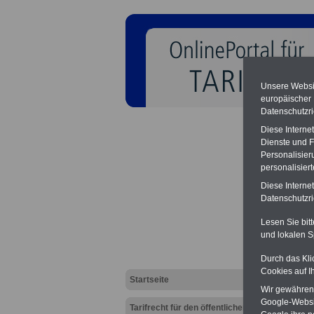
Unsere Websit
europäischer
Datenschutzri
Diese Interne
Dienste und F
Personalisier
personalisier
Diese Interne
TVöD-S
Datenschutzric
Lesen Sie bit
und lokalen S
Durch das Kli
Cookies auf I
Startseite
Wir gewähren D
Google-Websi
Tarifrecht für den öffentlichen