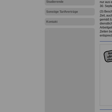
Studierende
nur aus 
30. Sept
(3) Besch
Sonstige Tarifverträge
Zeit, auc
gemäß § 2
Kontakt
dienstli
Arbeitge
Zeiten be
entsprec