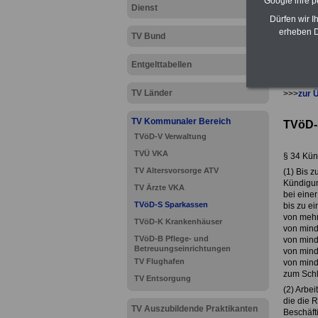
Google ihre 
Dienst
Dürfen wir I
erheben D
TV Bund
Entgelttabellen
TV Länder
>>>
zur 
TV Kommunaler Bereich
TVöD-S
TVöD-V Verwaltung
TVÜ VKA
§ 34 Kün
TV Altersvorsorge ATV
(1) Bis 
Kündigun
TV Ärzte VKA
bei einer
TVöD-S Sparkassen
bis zu e
von mehr
TVöD-K Krankenhäuser
von mind
TVöD-B Pflege- und
von mind
Betreuungseinrichtungen
von mind
TV Flughafen
von mind
zum Schl
TV Entsorgung
(2) Arbei
die die 
TV Auszubildende Praktikanten
Beschäft