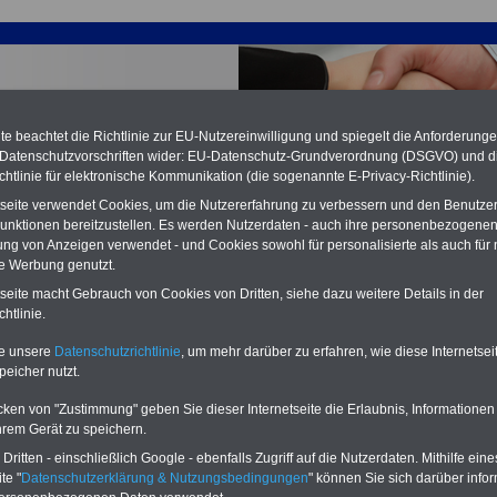
e beachtet die Richtlinie zur EU-Nutzereinwilligung und spiegelt die Anforderung
 Datenschutzvorschriften wider: EU-Datenschutz-Grundverordnung (DSGVO) und d
chtlinie für elektronische Kommunikation (die sogenannte E-Privacy-Richtlinie).
tseite verwendet Cookies, um die Nutzererfahrung zu verbessern und den Benutze
unktionen bereitzustellen. Es werden Nutzerdaten - auch ihre personenbezogenen
ung von Anzeigen verwendet - und Cookies sowohl für personalisierte als auch für 
te Werbung genutzt.
tseite macht Gebrauch von Cookies von Dritten, siehe dazu weitere Details in der
 Sparkassen: § 34 Kündigung des Arbeitsverhältnisses
htlinie.
PDF-SERVICE:
15 Euro
Neu aufgelegt: Oktober 2025
te unsere
Datenschutzrichtlinie
, um mehr darüber zu erfahren, wie diese Internetse
Zum Komplettpreis von nur 15,00
peicher nutzt.
Euro (inkl. MwSt.) bei einer Laufzeit
von 12 Monaten bleiben Sie bei den
cken von "Zustimmung" geben Sie dieser Internetseite die Erlaubnis, Informationen
wichtigen Fragen zum Öffentlichen
hrem Gerät zu speichern.
Dienst auf dem Laufenden, u.a.
Tarifverträge für den öffentlichen
ritten - einschließlich Google - ebenfalls Zugriff auf die Nutzerdaten. Mithilfe eine
Dienst:
te "
Datenschutzerklärung & Nutzungsbedingungen
" können Sie sich darüber infor
Im Portal
PDF-SERVICE
findn Sie