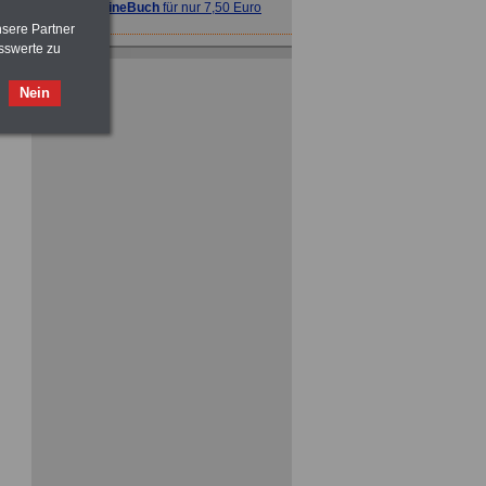
>>>
OnlineBuch
für nur 7,50 Euro
nsere Partner
sswerte zu
Nein
ACHTUNG
Nebentätigkeitsrecht:
vor Jobaufnahme
schlau machen
>>>
OnlineBuch
für nur 7,50 Euro
ACHTUNG
Tarifrecht für den öffentlichen
Dienst: TVöD und TV-L
>>>
OnlineBuch
für nur 7,50 Euro