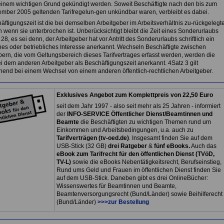
einem wichtigen Grund gekündigt werden. Soweit Beschäftigte nach den bis zum
ember 2005 geltenden Tarifregelun-gen unkündbar waren, verbleibt es dabei.
äftigungszeit ist die bei demselben Arbeitgeber im Arbeitsverhältnis zu-rückgelegt
h wenn sie unterbrochen ist. Unberücksichtigt bleibt die Zeit eines Sonderurlaubs
8, es sei denn, der Arbeitgeber hat vor Antritt des Sonderurlaubs schriftlich ein
ches oder betriebliches Interesse anerkannt. Wechseln Beschäftigte zwischen
bern, die vom Geltungsbereich dieses Tarifvertrages erfasst werden, werden die
i dem anderen Arbeitgeber als Beschäftigungszeit anerkannt. 4Satz 3 gilt
hend bei einem Wechsel von einem anderen öffentlich-rechtlichen Arbeitgeber.
Exklusives Angebot zum Komplettpreis von 22,50 Euro
seit dem Jahr 1997 - also seit mehr als 25 Jahren - informiert
der
INFO-SERVICE Öffentlicher Dienst/Beamtinnen und
Beamte
die Beschäftigten zu wichtigen Themen rund um
Einkommen und Arbeitsbedingungen, u.a. auch zu
Tarifverträgen (tv-oed.de)
. Insgesamt finden Sie auf dem
USB-Stick (32 GB)
drei Ratgeber
&
fünf eBooks.
Auch das
eBook zum Tarifrecht für den öffentlichen Dienst (TVöD,
TV-L)
sowie die eBooks Nebentätigkeitsrecht, Berufseinstieg,
Rund ums Geld und Frauen im öffentlichen Dienst finden Sie
auf dem USB-Stick. Daneben gibt es drei OnlineBücher:
Wissenswertes für Beamtinnen und Beamte,
Beamtenversorgungsrecht (Bund/Länder) sowie Beihilferecht
(Bund/Länder)
>>>zur Bestellung