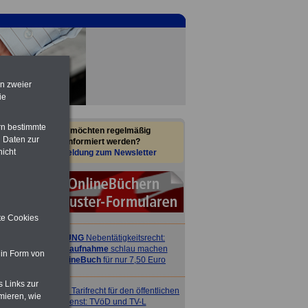
en zweier
ie
rn bestimmte
Sie möchten regelmäßig
 Daten zur
informiert werden?
nicht
Anmeldung zum Newsletter
ite Cookies
ACHTUNG
Nebentätigkeitsrecht:
vor Jobaufnahme
schlau machen
 in Form von
>>>
OnlineBuch
für nur 7,50 Euro
s Links zur
ACHTUNG
Tarifrecht für den öffentlichen
mieren, wie
Dienst: TVöD und TV-L