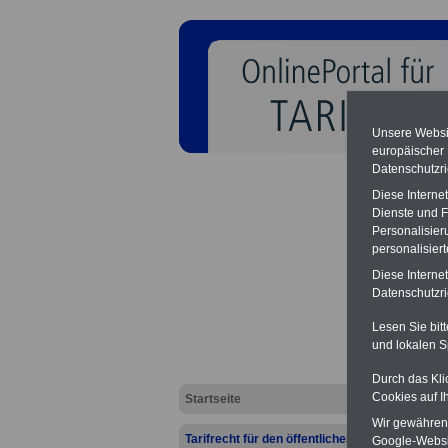
Unsere Websit
europäischer
Datenschutzri
Diese Interne
Dienste und F
Personalisier
personalisier
Gehalt
Diese Interne
öffent
Datenschutzric
Lesen Sie bit
und lokalen S
Durch das Kli
Cookies auf I
Startseite
Wir gewähren D
Tarifrecht für den öffentlichen
Google-Websi