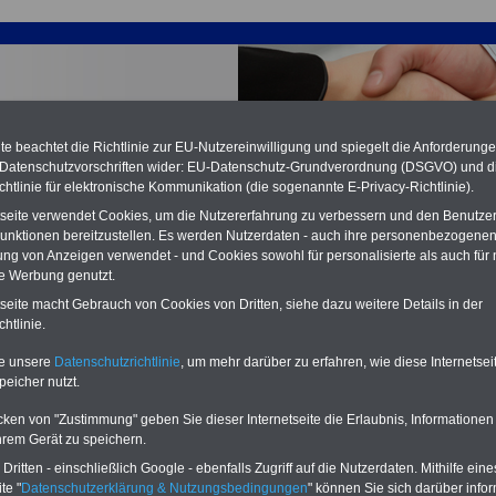
e beachtet die Richtlinie zur EU-Nutzereinwilligung und spiegelt die Anforderung
 Datenschutzvorschriften wider: EU-Datenschutz-Grundverordnung (DSGVO) und d
chtlinie für elektronische Kommunikation (die sogenannte E-Privacy-Richtlinie).
tseite verwendet Cookies, um die Nutzererfahrung zu verbessern und den Benutze
unktionen bereitzustellen. Es werden Nutzerdaten - auch ihre personenbezogenen
ung von Anzeigen verwendet - und Cookies sowohl für personalisierte als auch für 
te Werbung genutzt.
sfortzahlung im Krankheitsfall von Tarifkräften im
tseite macht Gebrauch von Cookies von Dritten, siehe dazu weitere Details in der
lichen Dienst
htlinie.
PDF-SERVICE:
15 Euro
Neu aufgelegt: Oktober 2025
te unsere
Datenschutzrichtlinie
, um mehr darüber zu erfahren, wie diese Internetse
peicher nutzt.
Zum Komplettpreis von nur 15,00
Euro (inkl. MwSt.) bei einer Laufzeit
cken von "Zustimmung" geben Sie dieser Internetseite die Erlaubnis, Informationen
von 12 Monaten bleiben Sie bei den
wichtigen Fragen zum Öffentlichen
hrem Gerät zu speichern.
Dienst auf dem Laufenden, u.a.
ritten - einschließlich Google - ebenfalls Zugriff auf die Nutzerdaten. Mithilfe eine
Tarifverträge für den öffentlichen
te "
Datenschutzerklärung & Nutzungsbedingungen
" können Sie sich darüber infor
Dienst: