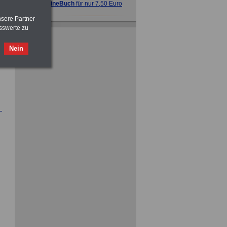
>>>
OnlineBuch
für nur 7,50 Euro
nsere Partner
ACHTUNG
Tarifrecht für den öffentlichen
sswerte zu
Dienst: TVöD und TV-L
>>>
OnlineBuch
für nur 7,50 Euro
Nein
ACHTUNG
Nebentätigkeitsrecht:
vor Jobaufnahme
schlau machen
>>>
OnlineBuch
für nur 7,50 Euro