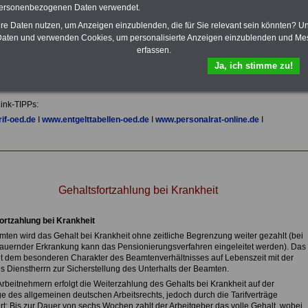
personenbezogenen Daten verwendet.
Im Portal
PDF-SERVICE
findn Sie
das
eBook Tarifrecht öffentlicher
hre Daten nutzen, um Anzeigen einzublenden, die für Sie relevant sein könnten? U
Dienst (TVöD, TV-L)
sowie weitere
aten und verwenden Cookies, um personalisierte Anzeigen einzublenden und Me
10 Bücher bzw. eBooks zum
erfassen.
herunterladen, lesen und
Ja, ich stimme zu!
ausdrucken.
Mehr Infos
ink-TIPPs:
if-oed.de
I
www.entgelttabellen-oed.de
I
www.personalrat-online.de
I
Gehaltsfortzahlung bei Krankheit
ortzahlung bei Krankheit
ten wird das Gehalt bei Krankheit ohne zeitliche Begrenzung weiter gezahlt (bei
auernder Erkrankung kann das Pensionierungsverfahren eingeleitet werden). Das
ht dem besonderen Charakter des Beamtenverhältnisses auf Lebenszeit mit der
es Dienstherrn zur Sicherstellung des Unterhalts der Beamten.
Arbeitnehmern erfolgt die Weiterzahlung des Gehalts bei Krankheit auf der
e des allgemeinen deutschen Arbeitsrechts, jedoch durch die Tarifverträge
rt: Bis zur Dauer von sechs Wochen zahlt der Arbeitgeber das volle Gehalt, wobei