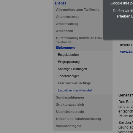
Google ihre 
Dienst
Allgemeines zum Tarifrecht
Dürfen wir I
erheben D
Altersvorsorge
Arbeitsvertrag
Arbeitszeit
Durchführungshinweise zum
Tarifrecht
Unsere L
Einkommen
I
www.tar
Entgelttabellen
Eingruppierung
Sonstige Leistungen
.
Tabellenentgelt
Erschwerniszuschläge
.
Entgelt im Krankheitsfall
Gehaltsf
Sonderzahlungen
Den Beam
Strukturausgleich
lang and
entspric
Überleitungsrecht
Pflicht d
Urlaub und Arbeitsbefreiung
Bei den 
Weihnachtsgeld
Grundlag
verbesse