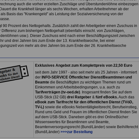
erechnung auch die vorher erzielten Zuschläge und Überstundenlöhne einbezogen
Dauert die Krankheit länger als sechs Wochen, erhalten Arbeitnehmer ab der
als Basis das "Krankengeld" als Leistung der Sozialversicherung von der
kasse.
t 90 Prozent des Nettogehalts. Zusätzlich zahlt der Arbeitgeber einen Zuschuss in
 Differenz zum bisherigen Nettogehalt (ebenfalls einschl. von Zuschlägen,
denlöhnen usw.). Dieser Zuschuss wird nach einer Beschäftigungszeit zwischen
hr und drei Jahren bis zum Ende der 13. Krankheitswoche, bei einer
igungszeit von mehr als drei Jahren bis zum Ende der 26. Krankheitswoche
Exklusives Angebot zum Komplettpreis von 22,50 Euro
seit dem Jahr 1997 - also seit mehr als 25 Jahren - informiert
der
INFO-SERVICE Öffentlicher Dienst/Beamtinnen und
Beamte
die Beschäftigten zu wichtigen Themen rund um
Einkommen und Arbeitsbedingungen, u.a. auch zu
Tarifverträgen (tv-oed.de)
. Insgesamt finden Sie auf dem
USB-Stick (32 GB)
drei Ratgeber
&
fünf eBooks.
Auch das
eBook zum Tarifrecht für den öffentlichen Dienst (TVöD,
TV-L)
sowie die eBooks Nebentätigkeitsrecht, Berufseinstieg,
Rund ums Geld und Frauen im öffentlichen Dienst finden Sie
auf dem USB-Stick. Daneben gibt es drei OnlineBücher:
Wissenswertes für Beamtinnen und Beamte,
Beamtenversorgungsrecht (Bund/Länder) sowie Beihilferecht
(Bund/Länder)
>>>zur Bestellung