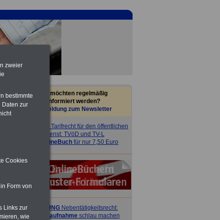
en zweier
ie
Sie möchten regelmäßig
rn bestimmte
informiert werden?
 Daten zur
Anmeldung zum Newsletter
nicht
ACHTUNG
Tarifrecht für den öffentlichen
Dienst: TVöD und TV-L
>>>
OnlineBuch
für nur 7,50 Euro
ite Cookies
 in Form von
s Links zur
ACHTUNG
Nebentätigkeitsrecht:
vor Jobaufnahme
schlau machen
mieren, wie