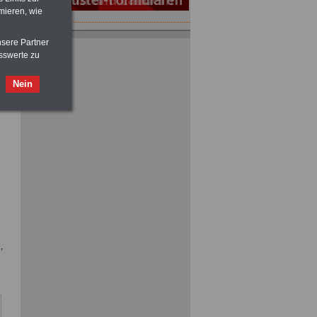
mieren, wie
ACHTUNG
Tarifrecht für den öffentlichen
nsere Partner
Dienst: TVöD und TV-L
sswerte zu
>>>
OnlineBuch
für nur 7,50 Euro
Nein
ACHTUNG
Nebentätigkeitsrecht:
vor Jobaufnahme
schlau machen
>>>
OnlineBuch
für nur 7,50 Euro
,