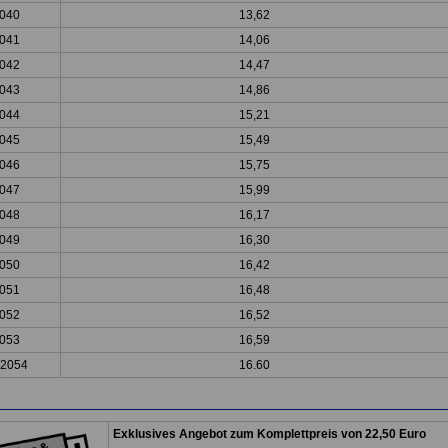
040
13,62
041
14,06
042
14,47
043
14,86
044
15,21
045
15,49
046
15,75
047
15,99
048
16,17
049
16,30
050
16,42
051
16,48
052
16,52
053
16,59
 2054
16.60
Exklusives Angebot zum Komplettpreis von 22,50 Euro