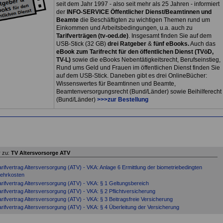
seit dem Jahr 1997 - also seit mehr als 25 Jahren - informiert
der
INFO-SERVICE Öffentlicher Dienst/Beamtinnen und
Beamte
die Beschäftigten zu wichtigen Themen rund um
Einkommen und Arbeitsbedingungen, u.a. auch zu
Tarifverträgen (tv-oed.de)
. Insgesamt finden Sie auf dem
USB-Stick (32 GB)
drei Ratgeber
&
fünf eBooks.
Auch das
eBook zum Tarifrecht für den öffentlichen Dienst (TVöD,
TV-L)
sowie die eBooks Nebentätigkeitsrecht, Berufseinstieg,
Rund ums Geld und Frauen im öffentlichen Dienst finden Sie
auf dem USB-Stick. Daneben gibt es drei OnlineBücher:
Wissenswertes für Beamtinnen und Beamte,
Beamtenversorgungsrecht (Bund/Länder) sowie Beihilferecht
(Bund/Länder)
>>>zur Bestellung
 zu:
TV Altersvorsorge ATV
arifvertrag Altersversorgung (ATV) - VKA: Anlage 6 Ermittlung der biometriebedingten
ehrkosten
arifvertrag Altersversorgung (ATV) - VKA: § 1 Geltungsbereich
arifvertrag Altersversorgung (ATV) - VKA: § 2 Pflichtversicherung
arifvertrag Altersversorgung (ATV) - VKA: § 3 Beitragsfreie Versicherung
arifvertrag Altersversorgung (ATV) - VKA: § 4 Überleitung der Versicherung
arifvertrag Altersversorgung (ATV) - VKA: § 5 Versicherungsfall und Rentenbeginn