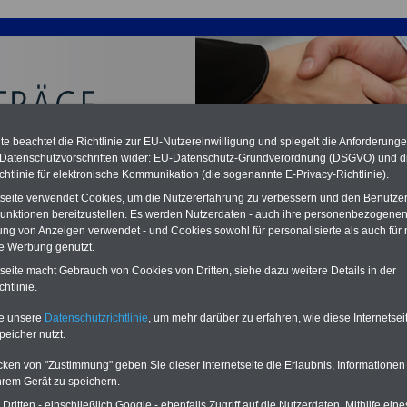
e beachtet die Richtlinie zur EU-Nutzereinwilligung und spiegelt die Anforderung
 Datenschutzvorschriften wider: EU-Datenschutz-Grundverordnung (DSGVO) und d
chtlinie für elektronische Kommunikation (die sogenannte E-Privacy-Richtlinie).
tseite verwendet Cookies, um die Nutzererfahrung zu verbessern und den Benutze
unktionen bereitzustellen. Es werden Nutzerdaten - auch ihre personenbezogenen
ung von Anzeigen verwendet - und Cookies sowohl für personalisierte als auch für 
ertrag Altersversorgung (ATV) - VKA: Anlage 6 Ermittlung
te Werbung genutzt.
ometriebedingten Mehrkosten
tseite macht Gebrauch von Cookies von Dritten, siehe dazu weitere Details in der
htlinie.
PDF-SERVICE:
15 Euro
Neu aufgelegt: Oktober 2025
Zum Komplettpreis von nur 15,00
te unsere
Datenschutzrichtlinie
, um mehr darüber zu erfahren, wie diese Internetse
Euro (inkl. MwSt.) bei einer Laufzeit
peicher nutzt.
von 12 Monaten bleiben Sie bei den
wichtigen Fragen zum Öffentlichen
cken von "Zustimmung" geben Sie dieser Internetseite die Erlaubnis, Informationen
Dienst auf dem Laufenden, u.a.
hrem Gerät zu speichern.
Tarifverträge für den öffentlichen
Dienst:
ritten - einschließlich Google - ebenfalls Zugriff auf die Nutzerdaten. Mithilfe eine