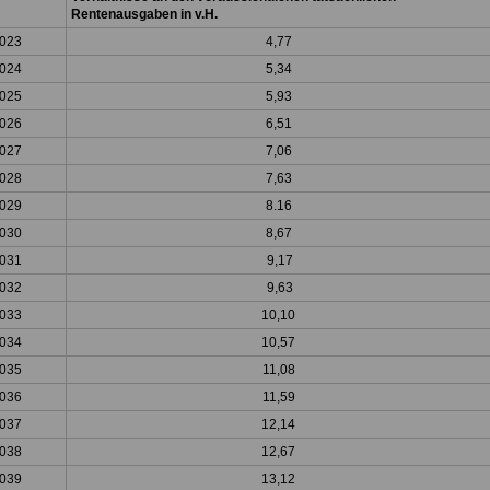
Rentenausgaben in v.H.
023
4,77
024
5,34
025
5,93
026
6,51
027
7,06
028
7,63
029
8.16
030
8,67
031
9,17
032
9,63
033
10,10
034
10,57
035
11,08
036
11,59
037
12,14
038
12,67
039
13,12