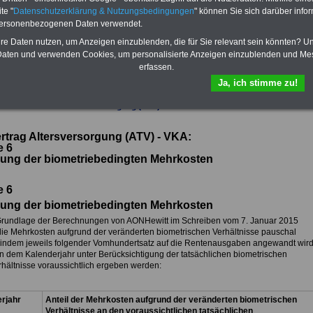
te "
Datenschutzerklärung & Nutzungsbedingungen
" können Sie sich darüber infor
Im Portal
PDF-SERVICE
findn Sie
personenbezogenen Daten verwendet.
das
eBook Tarifrecht öffentlicher
Dienst (TVöD, TV-L)
sowie weitere
hre Daten nutzen, um Anzeigen einzublenden, die für Sie relevant sein könnten? U
10 Bücher bzw. eBooks zum
aten und verwenden Cookies, um personalisierte Anzeigen einzublenden und Me
herunterladen, lesen und
erfassen.
ausdrucken.
Mehr Infos
Ja, ich stimme zu!
Übersicht des TV Altersversorgung (ATV) VKA
ertrag Altersversorgung (ATV) - VKA:
e 6
lung der biometriebedingten Mehrkosten
e 6
lung der biometriebedingten Mehrkosten
Grundlage der Berechnungen von AONHewitt im Schreiben vom 7. Januar 2015
ie Mehrkosten aufgrund der veränderten biometrischen Verhältnisse pauschal
t, indem jeweils folgender Vomhundertsatz auf die Rentenausgaben angewandt wird
 in dem Kalenderjahr unter Berücksichtigung der tatsächlichen biometrischen
rhältnisse voraussichtlich ergeben werden:
rjahr
Anteil der Mehrkosten aufgrund der veränderten biometrischen
Verhältnisse an den voraussichtlichen tatsächlichen