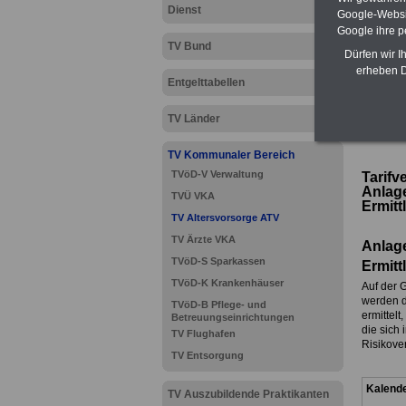
Dienst
Google-Websi
Google ihre 
TV Bund
Dürfen wir I
erheben D
Entgelttabellen
TV Länder
>>>
zur 
TV Kommunaler Bereich
TVöD-V Verwaltung
Tarifv
Anlag
TVÜ VKA
Ermitt
TV Altersvorsorge ATV
TV Ärzte VKA
Anlag
TVöD-S Sparkassen
Ermitt
TVöD-K Krankenhäuser
Auf der 
werden d
TVöD-B Pflege- und
ermittel
Betreuungseinrichtungen
die sich
TV Flughafen
Risikove
TV Entsorgung
Kalende
TV Auszubildende Praktikanten