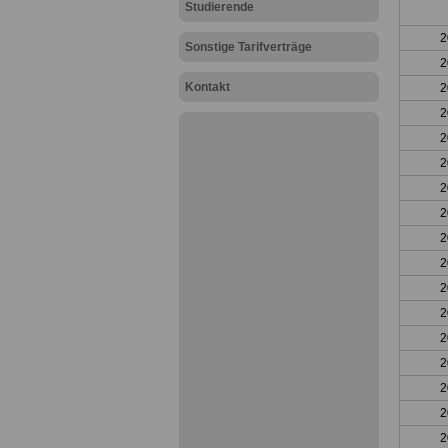
Studierende
2
Sonstige Tarifverträge
2
Kontakt
2
2
2
2
2
2
2
2
2
2
2
2
2
2
2