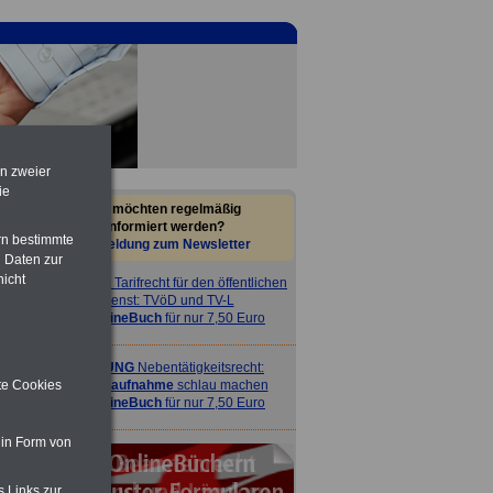
en zweier
ie
Sie möchten regelmäßig
informiert werden?
rn bestimmte
Anmeldung zum Newsletter
 Daten zur
nicht
ACHTUNG
Tarifrecht für den öffentlichen
Dienst: TVöD und TV-L
>>>
OnlineBuch
für nur 7,50 Euro
ACHTUNG
Nebentätigkeitsrecht:
vor Jobaufnahme
schlau machen
ite Cookies
>>>
OnlineBuch
für nur 7,50 Euro
 in Form von
s Links zur