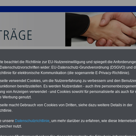
e beachtet die Richtlinie zur EU-Nutzereinwilligung und spiegelt die Anforderung
 Datenschutzvorschriften wider: EU-Datenschutz-Grundverordnung (DSGVO) und d
chtlinie für elektronische Kommunikation (die sogenannte E-Privacy-Richtlinie).
ertrag über die betriebliche Altersversorgung der
tseite verwendet Cookies, um die Nutzererfahrung zu verbessern und den Benutze
unktionen bereitzustellen. Es werden Nutzerdaten - auch ihre personenbezogenen
ftigten des öffentlichen Dienstes (Tarifvertrag
ung von Anzeigen verwendet - und Cookies sowohl für personalisierte als auch für 
versorgung - ATV/VKA)
te Werbung genutzt.
PDF-SERVICE:
15 Euro
tseite macht Gebrauch von Cookies von Dritten, siehe dazu weitere Details in der
Neu aufgelegt: Oktober 2025
htlinie.
Zum Komplettpreis von nur 15,00
Euro (inkl. MwSt.) bei einer Laufzeit
te unsere
Datenschutzrichtlinie
, um mehr darüber zu erfahren, wie diese Internetse
von 12 Monaten bleiben Sie bei den
peicher nutzt.
wichtigen Fragen zum Öffentlichen
Dienst auf dem Laufenden, u.a.