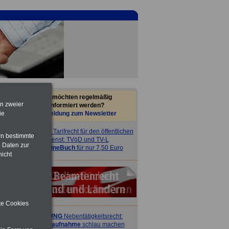
Sie möchten regelmäßig
en zweier
informiert werden?
Anmeldung zum Newsletter
ie
ACHTUNG
Tarifrecht für den öffentlichen
rn bestimmte
Dienst: TVöD und TV-L
 Daten zur
>>>
OnlineBuch
für nur 7,50 Euro
nicht
ite Cookies
ACHTUNG
Nebentätigkeitsrecht:
vor Jobaufnahme
schlau machen