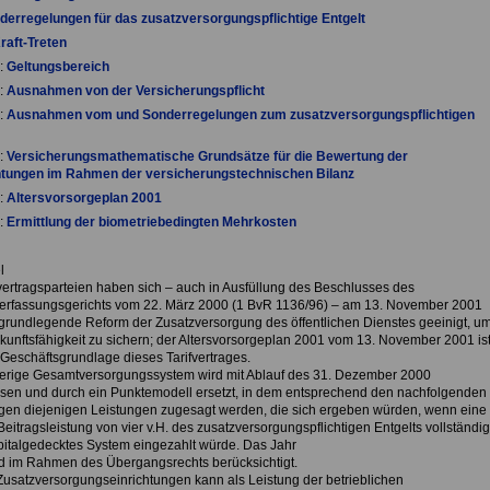
derregelungen für das zusatzversorgungspflichtige Entgelt
raft-Treten
:
Geltungsbereich
:
Ausnahmen von der Versicherungspflicht
:
Ausnahmen vom und Sonderregelungen zum zusatzversorgungspflichtigen
:
Versicherungsmathematische Grundsätze für die Bewertung der
htungen im Rahmen der versicherungstechnischen Bilanz
:
Altersvorsorgeplan 2001
:
Ermittlung der biometriebedingten Mehrkosten
l
fvertragsparteien haben sich – auch in Ausfüllung des Beschlusses des
rfassungsgerichts vom 22. März 2000 (1 BvR 1136/96) – am 13. November 2001
 grundlegende Reform der Zusatzversorgung des öffentlichen Dienstes geeinigt, u
kunftsfähigkeit zu sichern; der Altersvorsorgeplan 2001 vom 13. November 2001 is
 Geschäftsgrundlage dieses Tarifvertrages.
erige Gesamtversorgungssystem wird mit Ablauf des 31. Dezember 2000
sen und durch ein Punktemodell ersetzt, in dem entsprechend den nachfolgenden
en diejenigen Leistungen zugesagt werden, die sich ergeben würden, wenn eine
itragsleistung von vier v.H. des zusatzversorgungspflichtigen Entgelts vollständig
apitalgedecktes System eingezahlt würde. Das Jahr
d im Rahmen des Übergangsrechts berücksichtigt.
Zusatzversorgungseinrichtungen kann als Leistung der betrieblichen