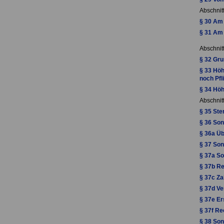
Abschnit
§ 30 Am
§ 31 Am
Abschnit
§ 32 Gr
§ 33 Höh
noch Pfl
§ 34 Höh
Abschnitt
§ 35 Ste
§ 36 Son
§ 36a Ü
§ 37 Son
§ 37a So
§ 37b Re
§ 37c Z
§ 37d V
§ 37e Er
§ 37f Re
§ 38 Son