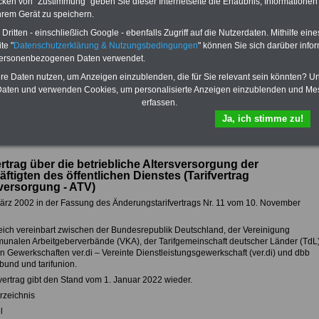
Tarifverträge für den öffentlichen
cken von "Zustimmung" geben Sie dieser Internetseite die Erlaubnis, Informationen
Dienst:
hrem Gerät zu speichern.
Im Portal
PDF-SERVICE
findn Sie
ritten - einschließlich Google - ebenfalls Zugriff auf die Nutzerdaten. Mithilfe eine
das
eBook Tarifrecht öffentlicher
te "
Datenschutzerklärung & Nutzungsbedingungen
" können Sie sich darüber infor
Dienst (TVöD, TV-L)
sowie weitere
personenbezogenen Daten verwendet.
10 Bücher bzw. eBooks zum
herunterladen, lesen und
hre Daten nutzen, um Anzeigen einzublenden, die für Sie relevant sein könnten? U
ausdrucken.
Mehr Infos
aten und verwenden Cookies, um personalisierte Anzeigen einzublenden und Me
erfassen.
Ja, ich stimme zu!
ink-TIPP: I
www.tarifvertragoed.de
I
www.die-oeffentliche-verwaltung.de
I
ertrag über die betriebliche Altersversorgung der
ftigten des öffentlichen Dienstes
(Tarifvertrag
versorgung - ATV)
ärz 2002 in der Fassung des Änderungstarifvertrags Nr. 11 vom 10. November
leich vereinbart zwischen der Bundesrepublik Deutschland, der Vereinigung
unalen Arbeitgeberverbände (VKA), der Tarifgemeinschaft deutscher Länder (TdL
n Gewerkschaften ver.di – Vereinte Dienstleistungsgewerkschaft (ver.di) und dbb
und und tarifunion.
vertrag gibt den Stand vom 1. Januar 2022 wieder.
rzeichnis
l