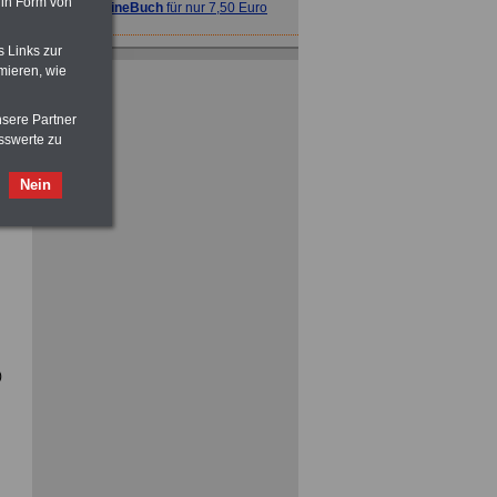
 in Form von
>>>
OnlineBuch
für nur 7,50 Euro
s Links zur
ACHTUNG
Tarifrecht für den öffentlichen
mieren, wie
Dienst: TVöD und TV-L
>>>
OnlineBuch
für nur 7,50 Euro
nsere Partner
sswerte zu
Nein
ACHTUNG
Nebentätigkeitsrecht:
vor Jobaufnahme
schlau machen
>>>
OnlineBuch
für nur 7,50 Euro
)