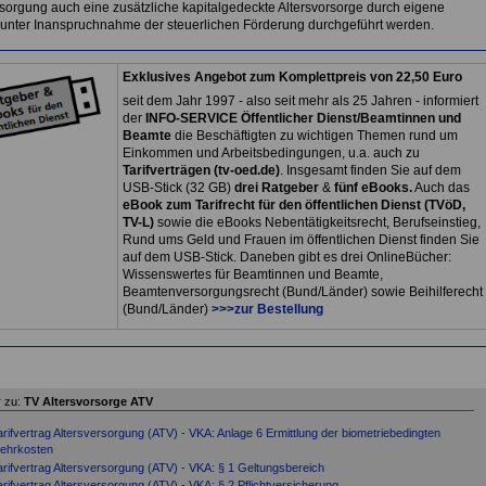
rsorgung auch eine zusätzliche kapitalgedeckte Altersvorsorge durch eigene
 unter Inanspruchnahme der steuerlichen Förderung durchgeführt werden.
Exklusives Angebot zum Komplettpreis von 22,50 Euro
seit dem Jahr 1997 - also seit mehr als 25 Jahren - informiert
der
INFO-SERVICE Öffentlicher Dienst/Beamtinnen und
Beamte
die Beschäftigten zu wichtigen Themen rund um
Einkommen und Arbeitsbedingungen, u.a. auch zu
Tarifverträgen (tv-oed.de)
. Insgesamt finden Sie auf dem
USB-Stick (32 GB)
drei Ratgeber
&
fünf eBooks.
Auch das
eBook zum Tarifrecht für den öffentlichen Dienst (TVöD,
TV-L)
sowie die eBooks Nebentätigkeitsrecht, Berufseinstieg,
Rund ums Geld und Frauen im öffentlichen Dienst finden Sie
auf dem USB-Stick. Daneben gibt es drei OnlineBücher:
Wissenswertes für Beamtinnen und Beamte,
Beamtenversorgungsrecht (Bund/Länder) sowie Beihilferecht
(Bund/Länder)
>>>zur Bestellung
 zu:
TV Altersvorsorge ATV
arifvertrag Altersversorgung (ATV) - VKA: Anlage 6 Ermittlung der biometriebedingten
ehrkosten
arifvertrag Altersversorgung (ATV) - VKA: § 1 Geltungsbereich
arifvertrag Altersversorgung (ATV) - VKA: § 2 Pflichtversicherung