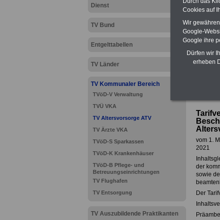
Durch das Kli
Dienst
Cookies auf I
Wir gewähren D
TV Bund
Google-Websi
Google ihre 
Entgelttabellen
Dürfen wir I
erheben D
TV Länder
TV Kommunaler Bereich
Unsere L
TVöD-V Verwaltung
TVÜ VKA
Tarifv
TV Altersvorsorge ATV
Beschä
Alters
TV Ärzte VKA
vom 1. M
TVöD-S Sparkassen
2021
TVöD-K Krankenhäuser
Inhaltsg
TVöD-B Pflege- und
der komm
Betreuungseinrichtungen
sowie de
TV Flughafen
beamtenb
TV Entsorgung
Der Tarif
Inhaltsve
TV Auszubildende Praktikanten
Präambe