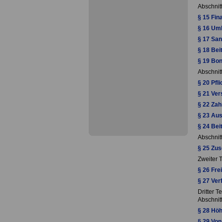
Abschnit
§ 15 Fin
§ 16 Um
§ 17 San
§ 18 Bei
§ 19 Bo
Abschnitt
§ 20 Pfl
§ 21 Ve
§ 22 Zah
§ 23 Aus
§ 24 Bei
Abschnit
§ 25 Zu
Zweiter T
§ 26 Fre
§ 27 Ver
Dritter T
Abschnit
§ 28 Höh
§ 29 Von