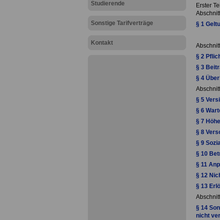
Studierende
Erster Te
Abschnit
Sonstige Tarifverträge
§ 1 Gelt
Kontakt
Abschnit
§ 2 Pfli
§ 3 Beit
§ 4 Über
Abschnitt
§ 5 Vers
§ 6 Wart
§ 7 Höhe
§ 8 Ver
§ 9 Soz
§ 10 Bet
§ 11 An
§ 12 Nic
§ 13 Erl
Abschnitt
§ 14 Son
nicht ve