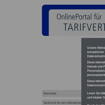
Unsere Websit
europäischer
Datenschutzri
Tarifv
Diese Interne
Dienste und F
Beschä
Personalisier
Alters
personalisier
Diese Interne
Datenschutzric
Lesen Sie bit
Startseite
und lokalen S
Tarifrecht für den öffentlichen