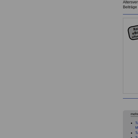
Altersve
Beiträge
mehr
T
M
T
T