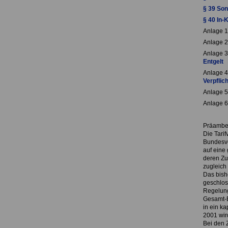
§ 39 Son
§ 40 In-K
Anlage 1
Anlage 2
Anlage 3
Entgelt
Anlage 4
Verpflic
Anlage 5
Anlage 6
Präambe
Die Tari
Bundesve
auf eine
deren Zu
zugleich
Das bish
geschlos
Regelung
Gesamt-Be
in ein k
2001 wir
Bei den 