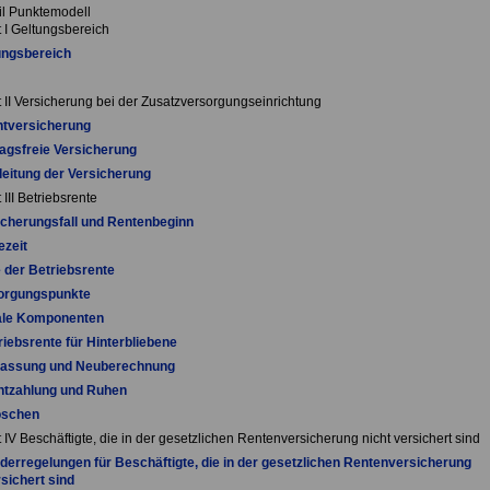
il Punktemodell
t I Geltungsbereich
ungsbereich
t II Versicherung bei der Zusatzversorgungseinrichtung
chtversicherung
ragsfreie Versicherung
leitung der Versicherung
 III Betriebsrente
icherungsfall und Rentenbeginn
ezeit
 der Betriebsrente
sorgungspunkte
iale Komponenten
riebsrente für Hinterbliebene
passung und Neuberechnung
htzahlung und Ruhen
öschen
 IV Beschäftigte, die in der gesetzlichen Rentenversicherung nicht versichert sind
derregelungen für Beschäftigte, die in der gesetzlichen Rentenversicherung
rsichert sind