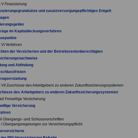
t V Finanzierung
anzierungsgrundsätze und zusatzversorgungspflichtiges Entgelt
lagen
ierungsgelder
träge im Kapitaldeckungsverfahren
nuspunkte
 VI Verfahren
ichten der Versicherten und der Betriebsrentenberechtigten
rsicherungsnachweise
lung und Abfindung
schlussfristen
tragserstattung
t VII Zuschüsse des Arbeitgebers zu anderen Zukunftssicherungssystemen
schüsse des Arbeitgebers zu anderen Zukunftssicherungssystemen
eil Freiwillige Versicherung
iwillige Versicherung
fahren
eil Übergangs- und Schlussvorschriften
t I Übergangsregelungen zur Versicherungspflicht
erversicherte
 der Pflichtversicherung Befreite