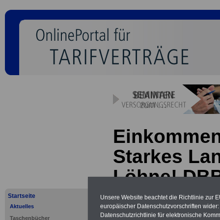
Einkommen
Starkes Lan
Löhne! DBB
Truck auf
Startseite
Unsere Website beachtet die Richtlinie zur 
europäischer Datenschutzvorschriften wide
Aktuelles
Deutschlan
Datenschutzrichtlinie für elektronische Komm
Taschenbücher