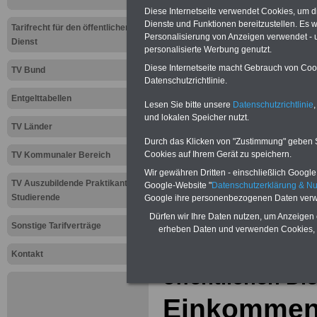
Diese Internetseite verwendet Cookies, um 
02.02.2012
Dienste und Funktionen bereitzustellen. Es
Tarifrecht für den öffentlichen
Personalisierung von Anzeigen verwendet - un
Dienst
personalisierte Werbung genutzt.
SeminarService zum Beamtenve
Diese Internetseite macht Gebrauch von Cooki
TV Bund
Aus der Praxis für die Praxi
Datenschutzrichtlinie.
Behörden und sonstigen Einri
Entgelttabellen
auch für Personalräte und ande
Lesen Sie bitte unsere
Datenschutzrichtlinie
,
das Jahr 2021 und Orte
>>>ww
und lokalen Speicher nutzt.
TV Länder
Durch das Klicken von "Zustimmung" geben Sie
Cookies auf Ihrem Gerät zu speichern.
TV Kommunaler Bereich
Zur Übersicht a
Wir gewähren Dritten - einschließlich Google -
TV Auszubildende Praktikanten
Tarifkräfte bei
Google-Website "
Datenschutzerklärung & N
Studierende
Google ihre personenbezogenen Daten verw
Gemeinden (TVö
Dürfen wir Ihre Daten nutzen, um Anzeigen 
Sonstige Tarifverträge
erheben Daten und verwenden Cookies, 
Aktuelles aus d
Kontakt
öffentlichen Di
Einkommen