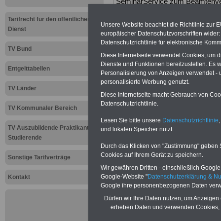
SeminarService zum Beamtenve
Aus der Praxis für die Praxi
Tarifrecht für den öffentlichen
Behörden und sonstigen Einri
Unsere Website beachtet die Richtlinie zur 
Dienst
auch für Personalräte und ande
europäischer Datenschutzvorschriften wide
das Jahr 2021 und Orte
>>>ww
Datenschutzrichtlinie für elektronische Komm
TV Bund
Diese Internetseite verwendet Cookies, um 
Dienste und Funktionen bereitzustellen. Es
Zur Übersicht a
Entgelttabellen
Personalisierung von Anzeigen verwendet - un
personalisierte Werbung genutzt.
Tarifkräfte bei
TV Länder
Diese Internetseite macht Gebrauch von Cooki
Datenschutzrichtlinie.
Gemeinden (TVö
TV Kommunaler Bereich
Lesen Sie bitte unsere
Datenschutzrichtlinie
,
TV Auszubildende Praktikanten
Aktuelles aus d
und lokalen Speicher nutzt.
Studierende
Durch das Klicken von "Zustimmung" geben Sie
öffentlichen Di
Cookies auf Ihrem Gerät zu speichern.
Sonstige Tarifverträge
Wir gewähren Dritten - einschließlich Google -
Stöhr: Star
Google-Website "
Datenschutzerklärung & N
Kontakt
Google ihre personenbezogenen Daten verw
braucht fai
Dürfen wir Ihre Daten nutzen, um Anzeigen 
Arbeitgebe
erheben Daten und verwenden Cookies, 