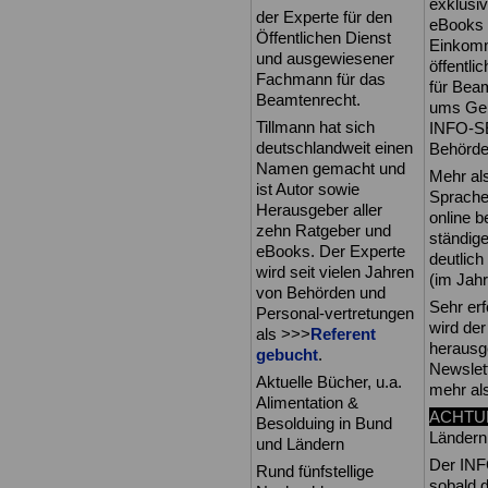
exklusi
der Experte für den
eBooks 
Öffentlichen Dienst
Einkomm
und ausgewiesener
öffentli
Fachmann für das
für Bea
Beamtenrecht.
ums Geld
Tillmann hat sich
INFO-SE
deutschlandweit einen
Behörden
Namen gemacht und
Mehr al
ist Autor sowie
Sprache.
Herausgeber aller
online 
zehn Ratgeber und
ständige
eBooks. Der Experte
deutlic
wird seit vielen Jahren
(im Jahr
von Behörden und
Sehr erf
Personal-vertretungen
wird de
als >>>
Referent
herausge
gebucht
.
Newslet
Aktuelle Bücher, u.a.
mehr al
Alimentation &
ACHTU
Besolduing in Bund
Länder
und Ländern
Der INF
Rund fünfstellige
sobald 