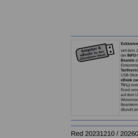
Exklusive
seit dem J
der
INFO-
Beamte
d
Einkommen
Tarifvertr
USB-Stick
eBook zum
TV-L)
sowi
Rund ums 
auf dem U
Wissenswe
Beamtenve
(Bund/Lä
Red 20231210 / 2026