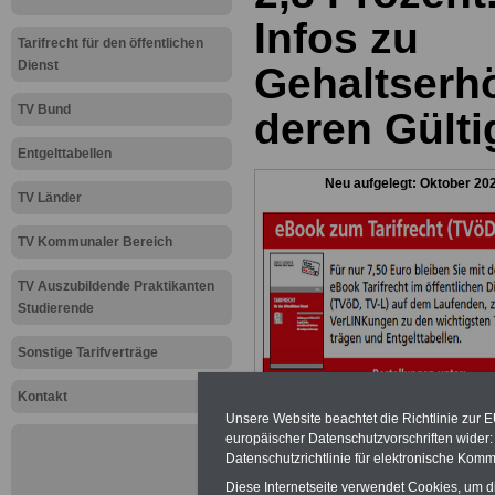
Infos zu
Tarifrecht für den öffentlichen
Dienst
Gehaltserh
TV Bund
deren Gülti
Entgelttabellen
Neu aufgelegt: Oktober 20
TV Länder
TV Kommunaler Bereich
TV Auszubildende Praktikanten
Studierende
Sonstige Tarifverträge
Kontakt
Unsere Website beachtet die Richtlinie zur 
europäischer Datenschutzvorschriften wide
Datenschutzrichtlinie für elektronische Komm
Diese Internetseite verwendet Cookies, um 