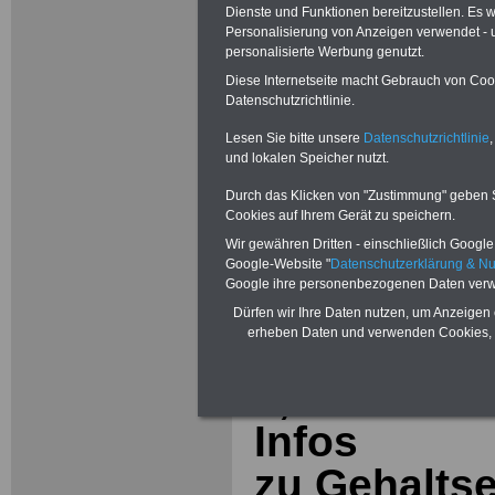
Dienste und Funktionen bereitzustellen. Es
Personalisierung von Anzeigen verwendet - un
personalisierte Werbung genutzt.
Zur Übersicht a
Diese Internetseite macht Gebrauch von Cooki
Datenschutzrichtlinie.
Tarifkräfte bei
Lesen Sie bitte unsere
Datenschutzrichtlinie
,
und lokalen Speicher nutzt.
Gemeinden (TVö
Durch das Klicken von "Zustimmung" geben Sie
Cookies auf Ihrem Gerät zu speichern.
Wir gewähren Dritten - einschließlich Google -
Ab 1.05.202
Google-Website "
Datenschutzerklärung & N
Google ihre personenbezogenen Daten verw
Entgelte i
Dürfen wir Ihre Daten nutzen, um Anzeigen 
erheben Daten und verwenden Cookies, 
Kommunen 
2,8 Prozent
Infos
zu
Gehalts