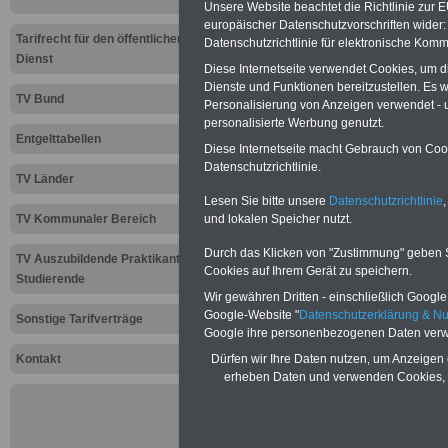
Unsere Website beachtet die Richtlinie zur 
europäischer Datenschutzvorschriften wide
Tarifrecht für den öffentlichen
SeminarService zum Beamtenve
Datenschutzrichtlinie für elektronische Komm
Dienst
Aus der Praxis für die Praxi
Diese Internetseite verwendet Cookies, um 
Behörden und sonstigen Einri
Dienste und Funktionen bereitzustellen. Es
TV Bund
auch für Personalräte und ande
Personalisierung von Anzeigen verwendet - un
das Jahr 2021 und Orte
>>>ww
personalisierte Werbung genutzt.
Entgelttabellen
Diese Internetseite macht Gebrauch von Cooki
Datenschutzrichtlinie.
TV Länder
Zur Übersicht a
Lesen Sie bitte unsere
Datenschutzrichtlinie
,
Tarifkräfte bei
TV Kommunaler Bereich
und lokalen Speicher nutzt.
Durch das Klicken von "Zustimmung" geben Sie
Gemeinden (TVö
TV Auszubildende Praktikanten
Cookies auf Ihrem Gerät zu speichern.
Studierende
Wir gewähren Dritten - einschließlich Google -
Aktuelles aus d
Google-Website "
Datenschutzerklärung & N
Sonstige Tarifverträge
Google ihre personenbezogenen Daten verw
öffentlichen Di
Kontakt
Dürfen wir Ihre Daten nutzen, um Anzeigen 
erheben Daten und verwenden Cookies, 
Keine Arbe
in der Ein