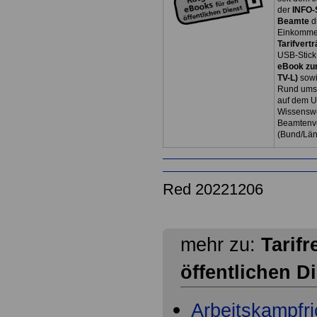
der
INFO-
Beamte
d
Einkommen
Tarifvertr
USB-Stick
eBook zum
TV-L)
sowi
Rund ums 
auf dem U
Wissenswe
Beamtenve
(Bund/Lä
Red 20221206
mehr zu:
Tarifr
öffentlichen D
Arbeitskampfri