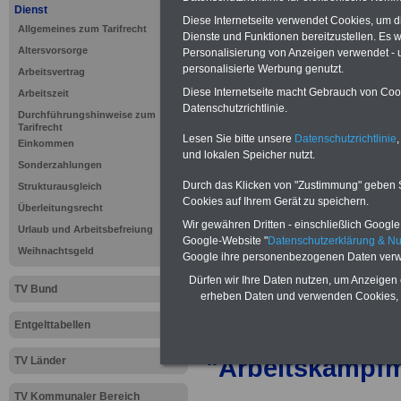
Neu aufgelegt: Oktober 20
Dienst
Diese Internetseite verwendet Cookies, um 
Allgemeines zum Tarifrecht
Dienste und Funktionen bereitzustellen. Es
Altersvorsorge
Personalisierung von Anzeigen verwendet - un
personalisierte Werbung genutzt.
Arbeitsvertrag
Diese Internetseite macht Gebrauch von Cooki
Arbeitszeit
Datenschutzrichtlinie.
Durchführungshinweise zum
Tarifrecht
Lesen Sie bitte unsere
Datenschutzrichtlinie
,
Einkommen
und lokalen Speicher nutzt.
Sonderzahlungen
Durch das Klicken von "Zustimmung" geben Sie
Strukturausgleich
Cookies auf Ihrem Gerät zu speichern.
Überleitungsrecht
Wir gewähren Dritten - einschließlich Google -
Urlaub und Arbeitsbefreiung
Google-Website "
Datenschutzerklärung & N
Weihnachtsgeld
Google ihre personenbezogenen Daten verw
Dürfen wir Ihre Daten nutzen, um Anzeigen 
TV Bund
>>>
zur Inhalts
erheben Daten und verwenden Cookies, 
Rundschreiben
Entgelttabellen
"Arbeitskamp
TV Länder
TV Kommunaler Bereich