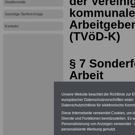
der Verein
Studierende
kommunal
Sonstige Tarifverträge
Arbeitgebe
Kontakt
(TVöD-K)
§ 7 Sonder
Arbeit
(1) 1Wechselschic
Unsere Website beachtet die Richtlinie zur 
nach einem Schic
europäischer Datenschutzvorschriften wide
Datenschutzrichtlinie für elektronische Komm
der ei-nen rege
Diese Internetseite verwendet Cookies, um 
Dienste und Funktionen bereitzustellen. Es
täglichen Arbeitsz
Personalisierung von Anzeigen verwendet - un
personalisierte Werbung genutzt.