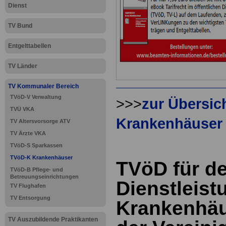
Dienst
TV Bund
Entgelttabellen
TV Länder
TV Kommunaler Bereich
TVöD-V Verwaltung
>>>
zur Übersic
TVÜ VKA
Krankenhäuser
TV Altersvorsorge ATV
TV Ärzte VKA
TVöD-S Sparkassen
TVöD-K Krankenhäuser
TVöD für d
TVöD-B Pflege- und
Betreuungseinrichtungen
Dienstleist
TV Flughafen
TV Entsorgung
Krankenhäu
TV Auszubildende Praktikanten