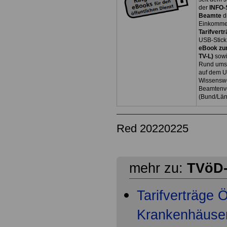
der
INFO-
Beamte
d
Einkommen
Tarifvertr
USB-Stick
eBook zum
TV-L)
sowi
Rund ums 
auf dem U
Wissenswe
Beamtenve
(Bund/Lä
Red 20220225
mehr zu:
TVöD-
Tarifverträge
Krankenhäuser 