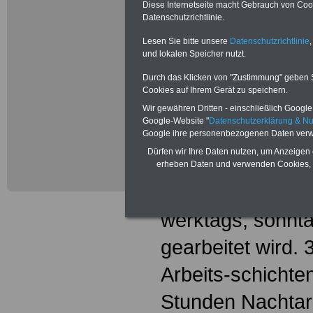
Wechselschichten
Diese Internetseite macht Gebrauch von Cooki
Datenschutzrichtlinie.
die/der Beschäft
Lesen Sie bitte unsere
Datenschutzrichtlinie
,
Ablauf eines Mon
und lokalen Speicher nutzt.
mindestens zwei
Durch das Klicken von "Zustimmung" geben Sie
Cookies auf Ihrem Gerät zu speichern.
herangezogen wi
Wir gewähren Dritten - einschließlich Google -
Google-Website "
Datenschutzerklärung & N
2Wechselschicht
Google ihre personenbezogenen Daten verw
Dürfen wir Ihre Daten nutzen, um Anzeigen 
Arbeitsschichten
erheben Daten und verwenden Cookies, 
ununterbrochen 
werktags, sonnta
gearbeitet wird.
Arbeits-schichte
Stunden Nachtar