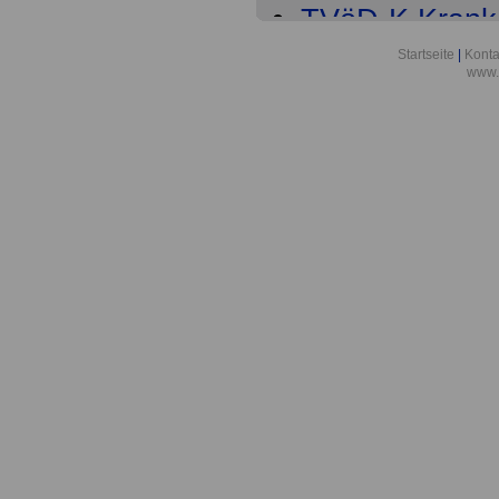
TVöD-K Kranke
Teil
Startseite
|
Konta
www.
TVöD-K Krank
6
TVöD-K Krank
9
TVöD-K Krank
Entgeltordnun
TVöD-K Krank
Entgeltordnung
Tätigkeitsmer