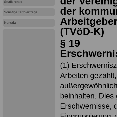
der Vereini
Studierende
der kommu
Sonstige Tarifverträge
Arbeitgebe
Kontakt
(TVöD-K)
§ 19
Erschwerni
(1) Erschwernis
Arbeiten gezahlt,
außergewöhnlich
beinhalten. Dies g
Erschwernisse, d
Eingruppierung 