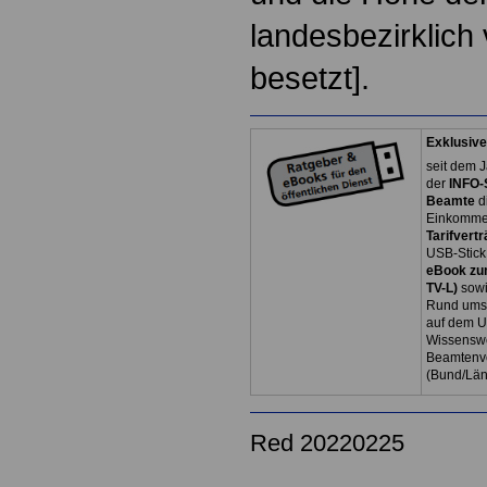
landesbezirklich 
besetzt].
Exklusive
seit dem J
der
INFO-
Beamte
d
Einkommen
Tarifvertr
USB-Stick
eBook zum
TV-L)
sowi
Rund ums 
auf dem U
Wissenswe
Beamtenve
(Bund/Lä
Red 20220225