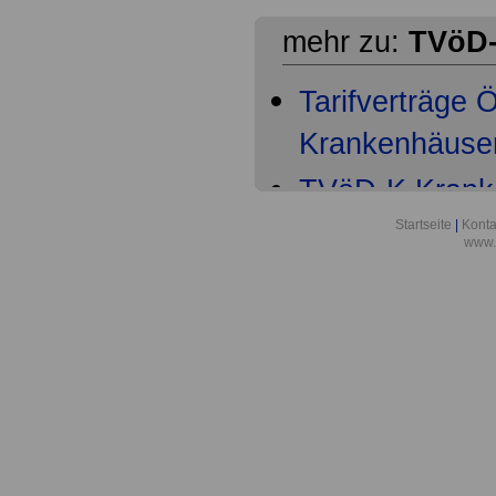
mehr zu:
TVöD-
Tarifverträge
Krankenhäuser 
TVöD-K Kranke
Teil
Startseite
|
Konta
www.
TVöD-K Krank
6
TVöD-K Krank
9
TVöD-K Krank