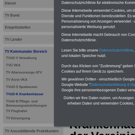
Datenschutzrichtlinie für elektronische Komm
Dienst
Diese Internetseite verwendet Cookies, um 
TV Bund
Dienste und Funktionen bereitzustellen. Es
Personalisierung von Anzeigen verwendet - un
personalisierte Werbung genutzt.
Entgelttabellen
Diese Internetseite macht Gebrauch von Cooki
TV Länder
Datenschutzrichtlinie.
Lesen Sie bitte unsere
Datenschutzrichtlinie
,
TV Kommunaler Bereich
und lokalen Speicher nutzt.
TVöD-V Verwaltung
>>>
zur Übersic
TVÜ VKA
Durch das Klicken von "Zustimmung" geben Sie
Krankenhäuser
Cookies auf Ihrem Gerät zu speichern.
TV Altersvorsorge ATV
Wir gewähren Dritten - einschließlich Google -
TV Ärzte VKA
Google-Website "
Datenschutzerklärung & N
TVöD-S Sparkassen
Google ihre personenbezogenen Daten verw
TVöD-K Krankenhäuser
TVöD für d
Dürfen wir Ihre Daten nutzen, um Anzeigen 
TVöD-B Pflege- und
erheben Daten und verwenden Cookies, 
Betreuungseinrichtungen
Dienstleist
TV Flughafen
TV Entsorgung
Krankenhäu
TV Auszubildende Praktikanten