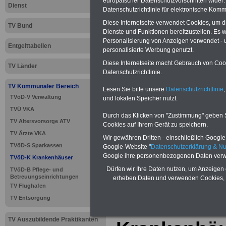
europäischer Datenschutzvorschriften wide
Dienst
Datenschutzrichtlinie für elektronische Komm
Diese Internetseite verwendet Cookies, um 
TV Bund
Dienste und Funktionen bereitzustellen. Es
Personalisierung von Anzeigen verwendet - un
Entgelttabellen
personalisierte Werbung genutzt.
Diese Internetseite macht Gebrauch von Cooki
TV Länder
Datenschutzrichtlinie.
TV Kommunaler Bereich
Lesen Sie bitte unsere
Datenschutzrichtlinie
,
TVöD-V Verwaltung
und lokalen Speicher nutzt.
TVÜ VKA
Durch das Klicken von "Zustimmung" geben Sie
>>>
zur Übersic
TV Altersvorsorge ATV
Cookies auf Ihrem Gerät zu speichern.
TV Ärzte VKA
Wir gewähren Dritten - einschließlich Google -
Krankenhäuser
TVöD-S Sparkassen
Google-Website "
Datenschutzerklärung & N
Google ihre personenbezogenen Daten verw
TVöD-K Krankenhäuser
Dürfen wir Ihre Daten nutzen, um Anzeigen 
TVöD-B Pflege- und
Betreuungseinrichtungen
erheben Daten und verwenden Cookies, 
TVöD für d
TV Flughafen
TV Entsorgung
Dienstleist
TV Auszubildende Praktikanten