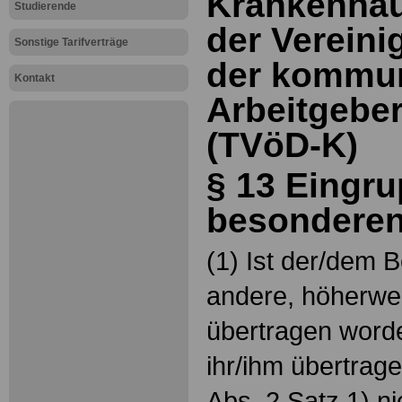
Krankenhäu
Studierende
der Vereini
Sonstige Tarifverträge
der kommu
Kontakt
Arbeitgebe
(TVöD-K)
§ 13 Eingru
besonderen
(1) Ist der/dem B
andere, höherwert
übertragen worde
ihr/ihm übertrage
Abs. 2 Satz 1) ni