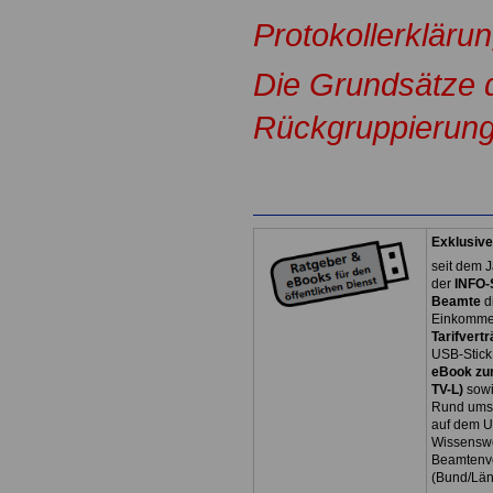
Protokollerklärun
Die Grundsätze d
Rückgruppierung 
Exklusive
seit dem J
der
INFO-
Beamte
d
Einkommen
Tarifvertr
USB-Stick
eBook zum
TV-L)
sowi
Rund ums 
auf dem U
Wissenswe
Beamtenve
(Bund/Lä