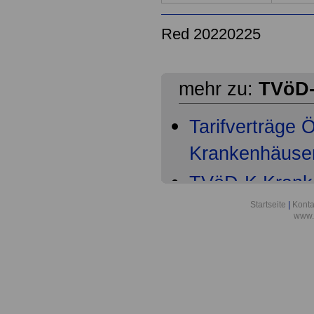
Red 20220225
mehr zu:
TVöD-
Tarifverträge
Krankenhäuser 
TVöD-K Kranke
Teil
Startseite
|
Konta
www.
TVöD-K Krank
6
TVöD-K Krank