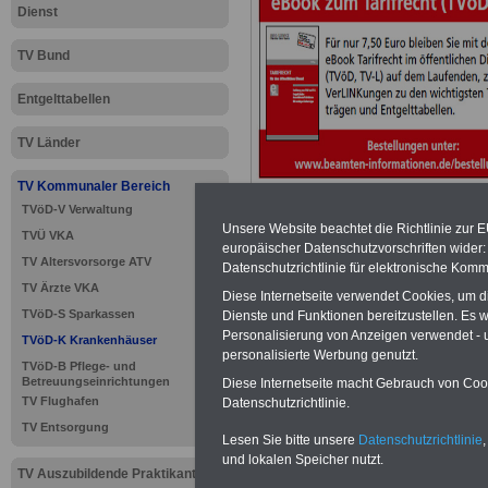
Dienst
TV Bund
Entgelttabellen
TV Länder
TV Kommunaler Bereich
TVöD-V Verwaltung
Unsere Website beachtet die Richtlinie zur 
TVÜ VKA
europäischer Datenschutzvorschriften wide
TV Altersvorsorge ATV
Datenschutzrichtlinie für elektronische Komm
TV Ärzte VKA
Diese Internetseite verwendet Cookies, um 
>>>
zur Übersic
TVöD-S Sparkassen
Dienste und Funktionen bereitzustellen. Es
Personalisierung von Anzeigen verwendet - un
TVöD-K Krankenhäuser
Krankenhäuser
personalisierte Werbung genutzt.
TVöD-B Pflege- und
Betreuungseinrichtungen
Diese Internetseite macht Gebrauch von Cooki
TV Flughafen
Datenschutzrichtlinie.
TV Entsorgung
TVöD für d
Lesen Sie bitte unsere
Datenschutzrichtlinie
,
und lokalen Speicher nutzt.
TV Auszubildende Praktikanten