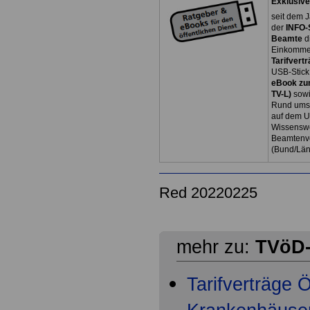
Exklusive
seit dem J
der
INFO-
Beamte
d
Einkommen
Tarifvertr
USB-Stick
eBook zum
TV-L)
sowi
Rund ums 
auf dem U
Wissenswe
Beamtenve
(Bund/Lä
Red 20220225
mehr zu:
TVöD-
Tarifverträge