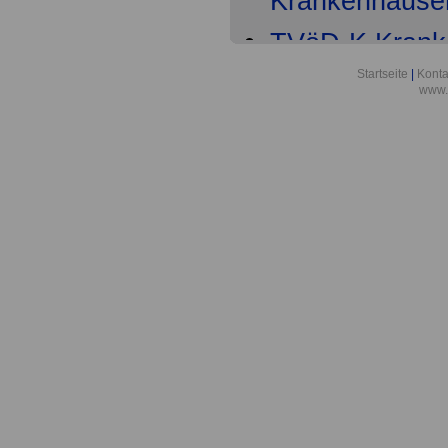
Krankenhäuser 
TVöD-K Kranke
Teil
Startseite
|
Konta
www.
TVöD-K Krank
6
TVöD-K Krank
9
TVöD-K Krank
Entgeltordnun
TVöD-K Krank
Entgeltordnung
Tätigkeitsmer