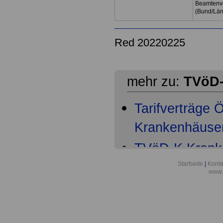
Beamtenve
(Bund/Lä
Red 20220225
mehr zu:
TVöD-
Tarifverträge
Krankenhäuser 
TVöD-K Kranke
Teil
Startseite
|
Konta
www.
TVöD-K Krank
6