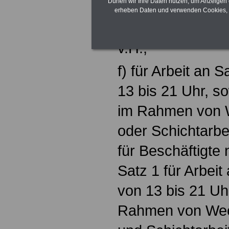
Dürfen wir Ihre Daten nutzen, um Anzeigen 
e) für Arbeit am
erheben Daten und verwenden Cookies, 
am 31. Dezember
v.H.,
f) für Arbeit an
13 bis 21 Uhr, so
im Rahmen von W
oder Schichtarbeit
für Beschäftigte
Satz 1 für Arbei
von 13 bis 21 Uh
Rahmen von Wec