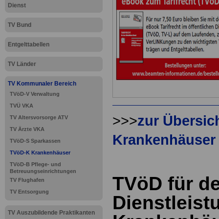
Dienst
TV Bund
Entgelttabellen
TV Länder
TV Kommunaler Bereich
TVöD-V Verwaltung
TVÜ VKA
>>>
zur Übersic
TV Altersvorsorge ATV
TV Ärzte VKA
Krankenhäuser
TVöD-S Sparkassen
TVöD-K Krankenhäuser
TVöD-B Pflege- und
Betreuungseinrichtungen
TVöD für d
TV Flughafen
TV Entsorgung
Dienstleist
TV Auszubildende Praktikanten