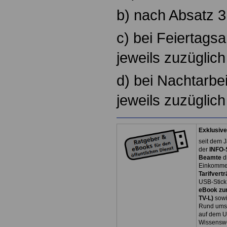
b) nach Absatz 3
c) bei Feiertags
jeweils zuzüglic
d) bei Nachtarbe
jeweils zuzüglich
Exklusive
seit dem J
der
INFO-
Beamte
d
Einkommen
Tarifvertr
USB-Stick
eBook zum
TV-L)
sowi
Rund ums 
auf dem U
Wissenswe