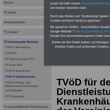
Dienst
Lesen Sie bitte unsere
Datenschutzrichtlinie
,
und lokalen Speicher nutzt.
TV Bund
Durch das Klicken von "Zustimmung" geben Sie
Cookies auf Ihrem Gerät zu speichern.
Entgelttabellen
Wir gewähren Dritten - einschließlich Google -
Google-Website "
Datenschutzerklärung & N
TV Länder
Google ihre personenbezogenen Daten verw
TV Kommunaler Bereich
Dürfen wir Ihre Daten nutzen, um Anzeigen 
erheben Daten und verwenden Cookies, 
TVöD-V Verwaltung
>>>
zur Übersic
TVÜ VKA
Krankenhäuser
TV Altersvorsorge ATV
TV Ärzte VKA
TVöD-S Sparkassen
TVöD-K Krankenhäuser
TVöD für d
TVöD-B Pflege- und
Betreuungseinrichtungen
Dienstleist
TV Flughafen
TV Entsorgung
Krankenhäu
TV Auszubildende Praktikanten