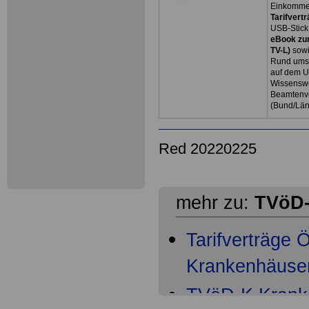
Einkommen
Tarifvertr
USB-Stick
eBook zum
TV-L)
sowi
Rund ums 
auf dem U
Wissenswe
Beamtenve
(Bund/Lä
Red 20220225
mehr zu:
TVöD-
Tarifverträge
Krankenhäuser 
TVöD-K Kranke