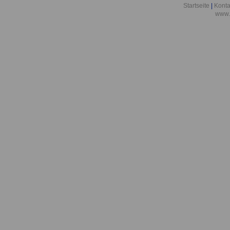
Teil
Startseite
|
Konta
www.
TVöD-K Krank
6
TVöD-K Krank
9
TVöD-K Krank
Entgeltordnun
TVöD-K Krank
Entgeltordnung
Tätigkeitsmer
TVöD-K Krank