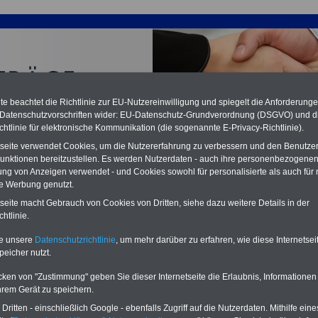
e beachtet die Richtlinie zur EU-Nutzereinwilligung und spiegelt die Anforderung
 Datenschutzvorschriften wider: EU-Datenschutz-Grundverordnung (DSGVO) und d
chtlinie für elektronische Kommunikation (die sogenannte E-Privacy-Richtlinie).
tseite verwendet Cookies, um die Nutzererfahrung zu verbessern und den Benutze
unktionen bereitzustellen. Es werden Nutzerdaten - auch ihre personenbezogenen
ung von Anzeigen verwendet - und Cookies sowohl für personalisierte als auch für 
te Werbung genutzt.
K Krankenhäuser: § 23 Besondere Zahlungen
tseite macht Gebrauch von Cookies von Dritten, siehe dazu weitere Details in der
htlinie.
PDF-SERVICE:
15 Euro
Neu aufgelegt: Oktober 2025
Zum Komplettpreis von nur 15,00
te unsere
Datenschutzrichtlinie
, um mehr darüber zu erfahren, wie diese Internetse
Euro (inkl. MwSt.) bei einer Laufzeit
peicher nutzt.
von 12 Monaten bleiben Sie bei den
wichtigen Fragen zum Öffentlichen
cken von "Zustimmung" geben Sie dieser Internetseite die Erlaubnis, Informationen
Dienst auf dem Laufenden, u.a.
hrem Gerät zu speichern.
Tarifverträge für den öffentlichen
Dienst:
ritten - einschließlich Google - ebenfalls Zugriff auf die Nutzerdaten. Mithilfe eine
Im Portal
PDF-SERVICE
findn Sie