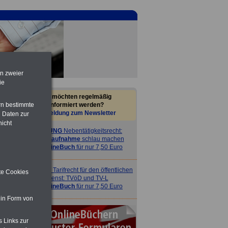
en zweier
ie
Sie möchten regelmäßig
informiert werden?
rn bestimmte
Anmeldung zum Newsletter
 Daten zur
nicht
ACHTUNG
Nebentätigkeitsrecht:
vor Jobaufnahme
schlau machen
>>>
OnlineBuch
für nur 7,50 Euro
ACHTUNG
Tarifrecht für den öffentlichen
ite Cookies
Dienst: TVöD und TV-L
>>>
OnlineBuch
für nur 7,50 Euro
 in Form von
s Links zur