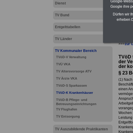
Google-Websi
Dienst
Google ihre 
Dürfen wir I
TV Bund
erheben D
Entgelttabellen
TV Länder
>>>
zur 
TV Kommunaler Bereich
TVöD f
TVöD-V Verwaltung
der Ve
TVÜ VKA
der k
TV Altersvorsorge ATV
§ 23 
TV Ärzte VKA
(1) Nach
Beschäft
TVöD-S Sparkassen
einen An
TVöD-K Krankenhäuser
vermögen
Anspruch
TVöD-B Pflege- und
Arbeitgeb
Betreuungseinrichtungen
vorangega
TV Flughafen
Wochen n
TV Entsorgung
Leistung 
Entgeltfo
Krankeng
TV Auszubildende Praktikanten
Krankeng