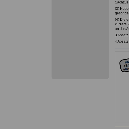
Sachzusa
(3) Nebe
gesondert
(4) Die e
kürzere 
an das Au
3 Absatz 
4 Absatz 