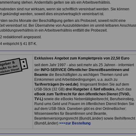
mmenhang stehen. Andernfalls gelten sie als ein Arbeitsverhältnis.
nabreden sind nur wirksam, wenn sie schriftlich vereinbart werden. Sie können
 gekündigt werden, soweit dies einzelvertraglich vereinbart ist.
rsten sechs Monate der Beschäftigung gelten als Probezeit, soweit nicht eine
Zeit vereinbart ist. Bei Übernahme von Auszubildenden im unmit-telbaren Anschlus
sbildungsverhältnis in ein Arbeitsverhältnis entfällt die Probezeit.
2 redaktionell angepasst.
4 entspricht § 41 BT-K.
Exklusives Angebot zum Komplettpreis von 22,50 Euro
seit dem Jahr 1997 - also seit mehr als 25 Jahren - informiert
der
INFO-SERVICE Öffentlicher Dienst/Beamtinnen und
Beamte
die Beschäftigten zu wichtigen Themen rund um
Einkommen und Arbeitsbedingungen, u.a. auch zu
Tarifverträgen (tv-oed.de)
. Insgesamt finden Sie auf dem
USB-Stick (32 GB)
drei Ratgeber
&
fünf eBooks.
Auch das
eBook zum Tarifrecht für den öffentlichen Dienst (TVöD,
TV-L)
sowie die eBooks Nebentätigkeitsrecht, Berufseinstieg,
Rund ums Geld und Frauen im öffentlichen Dienst finden Sie
auf dem USB-Stick. Daneben gibt es drei OnlineBücher:
Wissenswertes für Beamtinnen und Beamte,
Beamtenversorgungsrecht (Bund/Länder) sowie Beihilferecht
(Bund/Länder)
>>>zur Bestellung