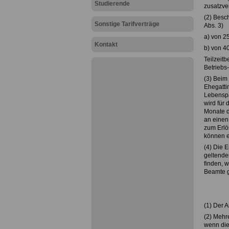
Studierende
zusatzver
(2) Besch
Sonstige Tarifverträge
Abs. 3)
a) von 2
Kontakt
b) von 4
Teilzeitb
Betriebs
(3) Beim 
Ehegatti
Lebenspa
wird für
Monate d
an einen
zum Erlö
können e
(4) Die 
geltenden
finden, 
Beamte 
(1) Der A
(2) Mehr
wenn die