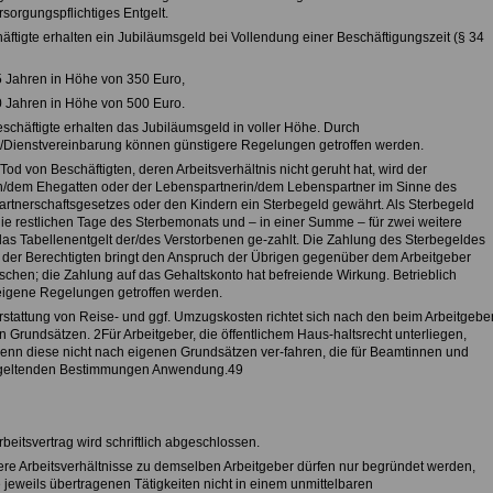
sorgungspflichtiges Entgelt.
äftigte erhalten ein Jubiläumsgeld bei Vollendung einer Beschäftigungszeit (§ 34
5 Jahren in Höhe von 350 Euro,
0 Jahren in Höhe von 500 Euro.
eschäftigte erhalten das Jubiläumsgeld in voller Höhe. Durch
-/Dienstvereinbarung können günstigere Regelungen getroffen werden.
Tod von Beschäftigten, deren Arbeitsverhältnis nicht geruht hat, wird der
n/dem Ehegatten oder der Lebenspartnerin/dem Lebenspartner im Sinne des
rtnerschaftsgesetzes oder den Kindern ein Sterbegeld gewährt. Als Sterbegeld
 die restlichen Tage des Sterbemonats und – in einer Summe – für zwei weitere
as Tabellenentgelt der/des Verstorbenen ge-zahlt. Die Zahlung des Sterbegeldes
 der Berechtigten bringt den Anspruch der Übrigen gegenüber dem Arbeitgeber
schen; die Zahlung auf das Gehaltskonto hat befreiende Wirkung. Betrieblich
igene Regelungen getroffen werden.
Erstattung von Reise- und ggf. Umzugskosten richtet sich nach den beim Arbeitgebe
 Grundsätzen. 2Für Arbeitgeber, die öffentlichem Haus-haltsrecht unterliegen,
wenn diese nicht nach eigenen Grundsätzen ver-fahren, die für Beamtinnen und
geltenden Bestimmungen Anwendung.49
rbeitsvertrag wird schriftlich abgeschlossen.
ere Arbeitsverhältnisse zu demselben Arbeitgeber dürfen nur begründet werden,
 jeweils übertragenen Tätigkeiten nicht in einem unmittelbaren