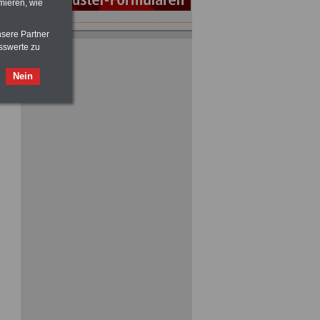
mieren, wie
nsere Partner
ACHTUNG
Nebentätigkeitsrecht:
sswerte zu
vor Jobaufnahme
schlau machen
>>>
OnlineBuch
für nur 7,50 Euro
Nein
ACHTUNG
Tarifrecht für den öffentlichen
Dienst: TVöD und TV-L
>>>
OnlineBuch
für nur 7,50 Euro