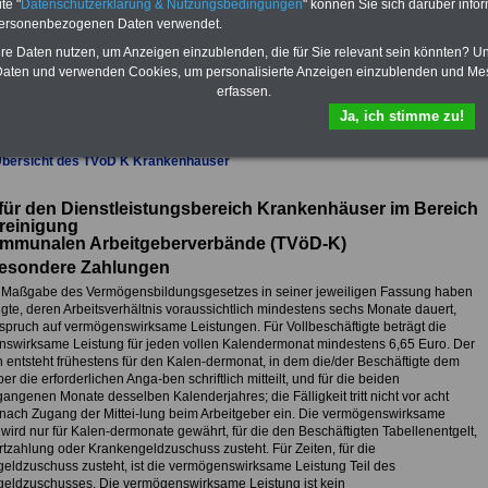
te "
Datenschutzerklärung & Nutzungsbedingungen
" können Sie sich darüber infor
das
eBook Tarifrecht öffentlicher
personenbezogenen Daten verwendet.
Dienst (TVöD, TV-L)
sowie weitere
10 Bücher bzw. eBooks zum
hre Daten nutzen, um Anzeigen einzublenden, die für Sie relevant sein könnten? U
herunterladen, lesen und
aten und verwenden Cookies, um personalisierte Anzeigen einzublenden und Me
ausdrucken.
Mehr Infos
erfassen.
Ja, ich stimme zu!
Übersicht des TVöD K Krankenhäuser
ür den Dienstleistungsbereich Krankenhäuser im Bereich
reinigung
ommunalen Arbeitgeberverbände (TVöD-K)
Besondere Zahlungen
 Maßgabe des Vermögensbildungsgesetzes in seiner jeweiligen Fassung haben
igte, deren Arbeitsverhältnis voraussichtlich mindestens sechs Monate dauert,
spruch auf vermögenswirksame Leistungen. Für Vollbeschäftigte beträgt die
swirksame Leistung für jeden vollen Kalendermonat mindestens 6,65 Euro. Der
 entsteht frühestens für den Kalen-dermonat, in dem die/der Beschäftigte dem
er die erforderlichen Anga-ben schriftlich mitteilt, und für die beiden
ngenen Monate desselben Kalenderjahres; die Fälligkeit tritt nicht vor acht
ach Zugang der Mittei-lung beim Arbeitgeber ein. Die vermögenswirksame
wird nur für Kalen-dermonate gewährt, für die den Beschäftigten Tabellenentgelt,
rtzahlung oder Krankengeldzuschuss zusteht. Für Zeiten, für die
eldzuschuss zusteht, ist die vermögenswirksame Leistung Teil des
eldzuschusses. Die vermögenswirksame Leistung ist kein