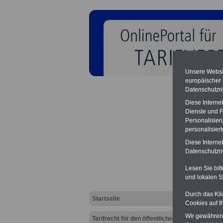
Unsere Websit
europäischer
Datenschutzri
Diese Interne
Dienste und F
Personalisier
personalisier
TVöD-
Diese Interne
Datenschutzric
Lesen Sie bit
und lokalen S
Durch das Kli
Startseite
Cookies auf I
Wir gewähren D
Tarifrecht für den öffentlichen