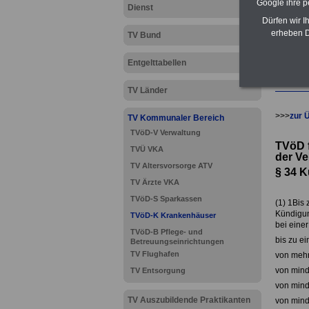
Google ihre 
Dienst
Dürfen wir I
erheben D
TV Bund
Entgelttabellen
TV Länder
>>>
zur 
TV Kommunaler Bereich
TVöD-V Verwaltung
TVöD f
TVÜ VKA
der V
TV Altersvorsorge ATV
§ 34 K
TV Ärzte VKA
TVöD-S Sparkassen
(1) 1Bis
Kündigun
TVöD-K Krankenhäuser
bei einer
TVöD-B Pflege- und
bis zu e
Betreuungseinrichtungen
TV Flughafen
von mehr
von mind
TV Entsorgung
von mind
TV Auszubildende Praktikanten
von mind