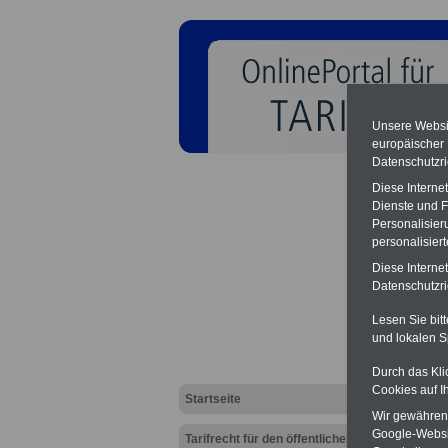
Unsere Websit
europäischer
Datenschutzri
Diese Interne
Dienste und F
Personalisier
personalisier
TVöD-
Diese Interne
Arbeit
Datenschutzric
Lesen Sie bit
und lokalen S
Durch das Kli
Cookies auf I
Startseite
Wir gewähren D
Google-Websi
Tarifrecht für den öffentlichen