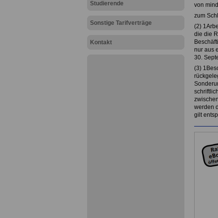
Studierende
von mind
zum Schl
Sonstige Tarifverträge
(2) 1Arbe
die die 
Beschäft
Kontakt
nur aus 
30. Sept
(3) 1Besc
rückgeleg
Sonderur
schriftli
zwischen
werden d
gilt ent