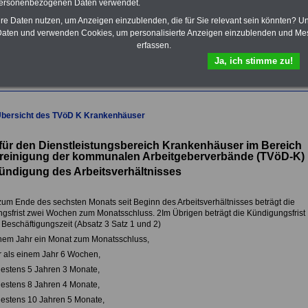
personenbezogenen Daten verwendet.
Im Portal
PDF-SERVICE
findn Sie
hre Daten nutzen, um Anzeigen einzublenden, die für Sie relevant sein könnten? U
das
eBook Tarifrecht öffentlicher
aten und verwenden Cookies, um personalisierte Anzeigen einzublenden und Me
Dienst (TVöD, TV-L)
sowie weitere
erfassen.
10 Bücher bzw. eBooks zum
herunterladen, lesen und
Ja, ich stimme zu!
ausdrucken.
Mehr Infos
Übersicht des TVöD K Krankenhäuser
ür den Dienstleistungsbereich Krankenhäuser im Bereich
ereinigung
der kommunalen Arbeitgeberverbände (TVöD-K)
ündigung des Arbeitsverhältnisses
 zum Ende des sechsten Monats seit Beginn des Arbeitsverhältnisses beträgt die
gsfrist zwei Wochen zum Monatsschluss. 2Im Übrigen beträgt die Kündigungsfrist
 Beschäftigungszeit (Absatz 3 Satz 1 und 2)
inem Jahr ein Monat zum Monatsschluss,
 als einem Jahr 6 Wochen,
estens 5 Jahren 3 Monate,
estens 8 Jahren 4 Monate,
estens 10 Jahren 5 Monate,