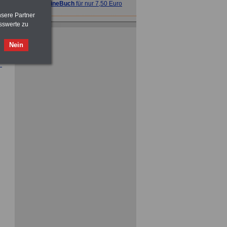
>>>
OnlineBuch
für nur 7,50 Euro
nsere Partner
sswerte zu
ACHTUNG
Nebentätigkeitsrecht:
vor Jobaufnahme
schlau machen
>>>
OnlineBuch
für nur 7,50 Euro
Nein
ACHTUNG
Tarifrecht für den öffentlichen
Dienst: TVöD und TV-L
>>>
OnlineBuch
für nur 7,50 Euro