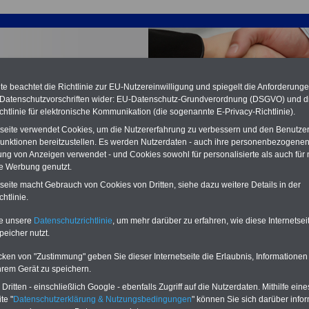
e beachtet die Richtlinie zur EU-Nutzereinwilligung und spiegelt die Anforderung
 Datenschutzvorschriften wider: EU-Datenschutz-Grundverordnung (DSGVO) und d
chtlinie für elektronische Kommunikation (die sogenannte E-Privacy-Richtlinie).
tseite verwendet Cookies, um die Nutzererfahrung zu verbessern und den Benutze
unktionen bereitzustellen. Es werden Nutzerdaten - auch ihre personenbezogenen
ung von Anzeigen verwendet - und Cookies sowohl für personalisierte als auch für 
te Werbung genutzt.
K Krankenhäuser: § 34 Kündigung des
tseite macht Gebrauch von Cookies von Dritten, siehe dazu weitere Details in der
sverhältnisses
htlinie.
te unsere
Datenschutzrichtlinie
, um mehr darüber zu erfahren, wie diese Internetse
PDF-SERVICE:
15 Euro
Neu aufgelegt: Oktober 2025
peicher nutzt.
Zum Komplettpreis von nur 15,00
Euro (inkl. MwSt.) bei einer Laufzeit
cken von "Zustimmung" geben Sie dieser Internetseite die Erlaubnis, Informationen
von 12 Monaten bleiben Sie bei den
hrem Gerät zu speichern.
wichtigen Fragen zum Öffentlichen
Dienst auf dem Laufenden, u.a.
ritten - einschließlich Google - ebenfalls Zugriff auf die Nutzerdaten. Mithilfe eine
Tarifverträge für den öffentlichen
te "
Datenschutzerklärung & Nutzungsbedingungen
" können Sie sich darüber infor
Dienst: