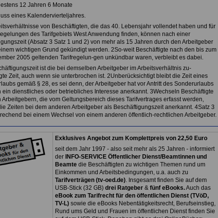
estens 12 Jahren 6 Monate
uss eines Kalendervierteljahres.
itsverhältnisse von Beschäftigten, die das 40. Lebensjahr vollendet haben und für
Regelungen des Tarifgebiets West Anwendung finden, können nach einer
igungszeit (Absatz 3 Satz 1 und 2) von mehr als 15 Jahren durch den Arbeitgeber
einem wichtigen Grund gekündigt werden. 2So-weit Beschäftigte nach den bis zum
ember 2005 geltenden Tarifregelun-gen unkündbar waren, verbleibt es dabei.
häftigungszeit ist die bei demselben Arbeitgeber im Arbeitsverhältnis zu-
te Zeit, auch wenn sie unterbrochen ist. 2Unberücksichtigt bleibt die Zeit eines
laubs gemäß § 28, es sei denn, der Arbeitgeber hat vor Antritt des Sonderurlaubs
ch ein dienstliches oder betriebliches Interesse anerkannt. 3Wechseln Beschäftigte
 Arbeitgebern, die vom Geltungsbereich dieses Tarifvertrages erfasst werden,
ie Zeiten bei dem anderen Arbeitgeber als Beschäftigungszeit anerkannt. 4Satz 3
sprechend bei einem Wechsel von einem anderen öffentlich-rechtlichen Arbeitgeber.
Exklusives Angebot zum Komplettpreis von 22,50 Euro
seit dem Jahr 1997 - also seit mehr als 25 Jahren - informiert
der
INFO-SERVICE Öffentlicher Dienst/Beamtinnen und
Beamte
die Beschäftigten zu wichtigen Themen rund um
Einkommen und Arbeitsbedingungen, u.a. auch zu
Tarifverträgen (tv-oed.de)
. Insgesamt finden Sie auf dem
USB-Stick (32 GB)
drei Ratgeber
&
fünf eBooks.
Auch das
eBook zum Tarifrecht für den öffentlichen Dienst (TVöD,
TV-L)
sowie die eBooks Nebentätigkeitsrecht, Berufseinstieg,
Rund ums Geld und Frauen im öffentlichen Dienst finden Sie