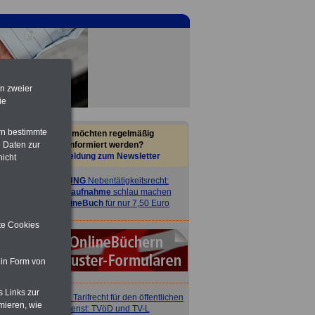
en zweier
ie
rn bestimmte
Sie möchten regelmäßig
informiert werden?
 Daten zur
Anmeldung zum Newsletter
nicht
ACHTUNG
Nebentätigkeitsrecht:
vor Jobaufnahme
schlau machen
>>>
OnlineBuch
für nur 7,50 Euro
ite Cookies
 in Form von
s Links zur
ACHTUNG
Tarifrecht für den öffentlichen
mieren, wie
Dienst: TVöD und TV-L