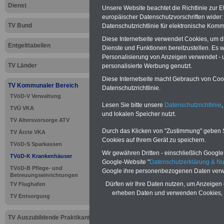
Dienst
Unsere Website beachtet die Richtlinie zur 
europäischer Datenschutzvorschriften wide
TV Bund
Datenschutzrichtlinie für elektronische Komm
Diese Internetseite verwendet Cookies, um 
Entgelttabellen
Dienste und Funktionen bereitzustellen. Es
Personalisierung von Anzeigen verwendet - un
TV Länder
personalisierte Werbung genutzt.
Diese Internetseite macht Gebrauch von Cooki
TV Kommunaler Bereich
Datenschutzrichtlinie.
TVöD-V Verwaltung
Lesen Sie bitte unsere
Datenschutzrichtlinie
,
TVÜ VKA
und lokalen Speicher nutzt.
>>>
zur Übersic
TV Altersvorsorge ATV
Durch das Klicken von "Zustimmung" geben Sie
TV Ärzte VKA
Krankenhäuser
Cookies auf Ihrem Gerät zu speichern.
TVöD-S Sparkassen
Wir gewähren Dritten - einschließlich Google -
TVöD-K Krankenhäuser
Google-Website "
Datenschutzerklärung & N
TVöD-B Pflege- und
Google ihre personenbezogenen Daten verw
Betreuungseinrichtungen
TVöD für d
Dürfen wir Ihre Daten nutzen, um Anzeigen 
TV Flughafen
erheben Daten und verwenden Cookies, 
TV Entsorgung
Dienstleist
TV Auszubildende Praktikanten