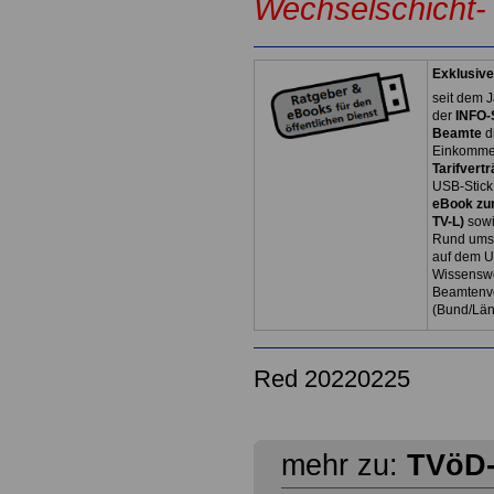
Wechselschicht- 
Exklusive
seit dem J
der
INFO-
Beamte
d
Einkommen
Tarifvertr
USB-Stick
eBook zum
TV-L)
sowi
Rund ums 
auf dem U
Wissenswe
Beamtenve
(Bund/Lä
Red 20220225
mehr zu:
TVöD-