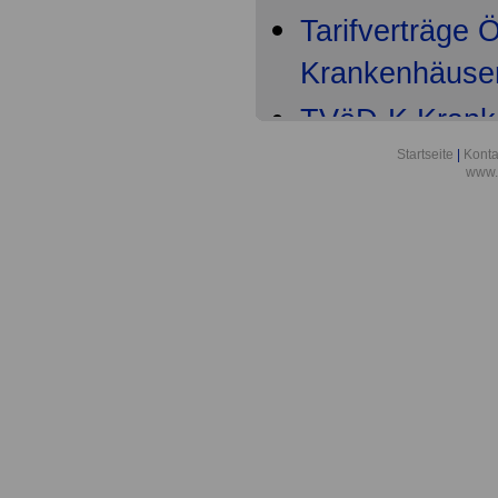
Tarifverträge
Krankenhäuser 
TVöD-K Kranke
Teil
Startseite
|
Konta
www.
TVöD-K Krank
6
TVöD-K Krank
9
TVöD-K Krank
Entgeltordnun
TVöD-K Krank