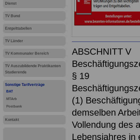
Dienst
TV Bund
Entgelttabellen
TV Länder
ABSCHNITT V
TV Kommunaler Bereich
Beschäftigungsze
TV Auszubildende Praktikanten
Studierende
§ 19
Sonstige Tarifverträge
Beschäftigungsze
BAT
(1) Beschäftigung
MTArb
Postbank
demselben Arbei
Kontakt
Vollendung des 
Lebensjahres in