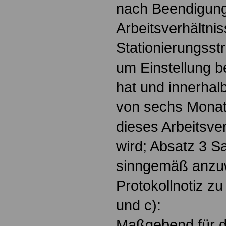
nach Beendigun
Arbeitsverhältni
Stationierungsstr
um Einstellung 
hat und innerhal
von sechs Mona
dieses Arbeitsver
wird; Absatz 3 Sa
sinngemäß anzu
Protokollnotiz zu
und c):
Maßgebend für di