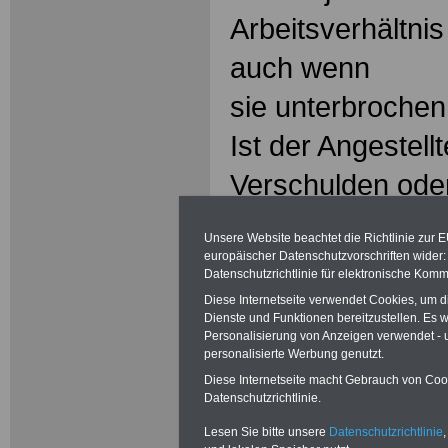
Arbeitsverhältnis
auch wenn
sie unterbrochen 
Ist der Angestel
Verschulden ode
aus dem
Unsere Website beachtet die Richtlinie zur 
Arbeitsverhältni
europäischer Datenschutzvorschriften wide
Datenschutzrichtlinie für elektronische Komm
gilt die vor dem
Diese Internetseite verwendet Cookies, um 
Dienste und Funktionen bereitzustellen. Es
Zeit
Personalisierung von Anzeigen verwendet - un
personalisierte Werbung genutzt.
nicht als Beschäf
Diese Internetseite macht Gebrauch von Cooki
Datenschutzrichtlinie.
denn, dass er da
Lesen Sie bitte unsere
Datenschutzrichtlinie
,