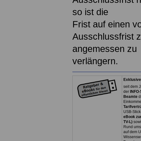
so ist die
Frist auf einen v
Ausschlussfrist 
angemessen zu
verlängern.
Exklusive
seit dem J
der
INFO-
Beamte
d
Einkommen
Tarifvertr
USB-Stick
eBook zum
TV-L)
sowi
Rund ums 
auf dem U
Wissenswe