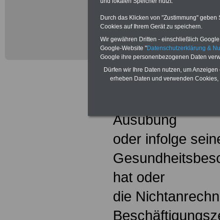
wegen
und lokalen Speicher nutzt.
Durch das Klicken von "Zustimmung" geben Sie
eines mit Sicherh
Cookies auf Ihrem Gerät zu speichern.
Personalabbaue
Wir gewähren Dritten - einschließlich Google -
Google-Website "
Datenschutzerklärung & N
Google ihre personenbezogenen Daten verw
Unfähigkeit zur
Dürfen wir Ihre Daten nutzen, um Anzeigen 
Fortsetzung der A
erheben Daten und verwenden Cookies, 
Körperbeschädigu
Ausübung
oder infolge seine
Gesundheitsbesc
hat oder
die Nichtanrech
Beschäftigungsze