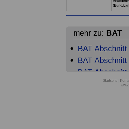
Beamtenve
(Bund/Lä
mehr zu:
BAT
BAT Abschnitt 
BAT Abschnitt 
BAT Abschnitt 
Startseite
|
Konta
BAT Abschnitt
www.
BAT Abschnitt
BAT Abschnitt
BAT Abschnitt