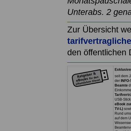
Monatspauschalen
Unterabs. 2 gen
Zur Übersicht we
tarifvertraglic
den öffentlichen 
Exklusive
seit dem J
der
INFO-
Beamte
d
Einkommen
Tarifvertr
USB-Stick
eBook zum
TV-L)
sowi
Rund ums 
auf dem U
Wissenswe
Beamtenve