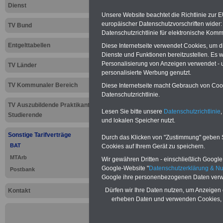
Dienst
Unsere Website beachtet die Richtlinie zur 
europäischer Datenschutzvorschriften wide
TV Bund
Datenschutzrichtlinie für elektronische Komm
Neu aufgelegt: Oktober 20
Entgelttabellen
Diese Internetseite verwendet Cookies, um 
Dienste und Funktionen bereitzustellen. Es
Personalisierung von Anzeigen verwendet - un
TV Länder
personalisierte Werbung genutzt.
TV Kommunaler Bereich
Diese Internetseite macht Gebrauch von Cooki
Datenschutzrichtlinie.
TV Auszubildende Praktikanten
Lesen Sie bitte unsere
Datenschutzrichtlinie
,
Studierende
und lokalen Speicher nutzt.
Sonstige Tarifverträge
Durch das Klicken von "Zustimmung" geben Sie
BAT
Cookies auf Ihrem Gerät zu speichern.
MTArb
Wir gewähren Dritten - einschließlich Google -
Google-Website "
Datenschutzerklärung & N
Postbank
Google ihre personenbezogenen Daten verw
Dürfen wir Ihre Daten nutzen, um Anzeigen 
Kontakt
erheben Daten und verwenden Cookies, 
Zur
Übersicht 