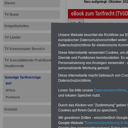
Neu aufgelegt: Oktober 20
Dienst
TV Bund
Entgelttabellen
Unsere Website beachtet die Richtlinie zur 
TV Länder
europäischer Datenschutzvorschriften wide
Datenschutzrichtlinie für elektronische Komm
TV Kommunaler Bereich
Diese Internetseite verwendet Cookies, um 
Dienste und Funktionen bereitzustellen. Es
TV Auszubildende Praktikanten
Personalisierung von Anzeigen verwendet - un
Studierende
personalisierte Werbung genutzt.
Diese Internetseite macht Gebrauch von Cooki
Sonstige Tarifverträge
Datenschutzrichtlinie.
BAT
Lesen Sie bitte unsere
Datenschutzrichtlinie
,
MTArb
Zur
Übersicht 
und lokalen Speicher nutzt.
Postbank
Durch das Klicken von "Zustimmung" geben Sie
.
Kontakt
Cookies auf Ihrem Gerät zu speichern.
Wir gewähren Dritten - einschließlich Google -
Google-Website "
Datenschutzerklärung & N