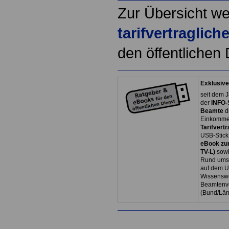
Zur Übersicht we
tarifvertraglic
den öffentlichen 
Exklusive
seit dem J
der
INFO-
Beamte
d
Einkommen
Tarifvertr
USB-Stick
eBook zum
TV-L)
sowi
Rund ums 
auf dem U
Wissenswe
Beamtenve
(Bund/Lä