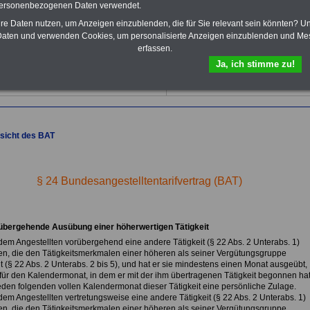
Tarifverträge für den öffentlichen
personenbezogenen Daten verwendet.
Dienst:
hre Daten nutzen, um Anzeigen einzublenden, die für Sie relevant sein könnten? U
Im Portal
PDF-SERVICE
findn Sie
aten und verwenden Cookies, um personalisierte Anzeigen einzublenden und Me
das
eBook Tarifrecht öffentlicher
erfassen.
Dienst (TVöD, TV-L)
sowie weitere
10 Bücher bzw. eBooks zum
Ja, ich stimme zu!
herunterladen, lesen und
ausdrucken.
Mehr Infos
sicht des BAT
§ 24 Bundesangestelltentarifvertrag (BAT)
übergehende Ausübung einer höherwertigen Tätigkeit
 dem Angestellten vorübergehend eine andere Tätigkeit (§ 22 Abs. 2 Unterabs. 1)
en, die den Tätigkeitsmerkmalen einer höheren als seiner Vergütungsgruppe
t (§ 22 Abs. 2 Unterabs. 2 bis 5), und hat er sie mindestens einen Monat ausgeübt,
r für den Kalendermonat, in dem er mit der ihm übertragenen Tätigkeit begonnen hat
jeden folgenden vollen Kalendermonat dieser Tätigkeit eine persönliche Zulage.
dem Angestellten vertretungsweise eine andere Tätigkeit (§ 22 Abs. 2 Unterabs. 1)
en, die den Tätigkeitsmerkmalen einer höheren als seiner Vergütungsgruppe