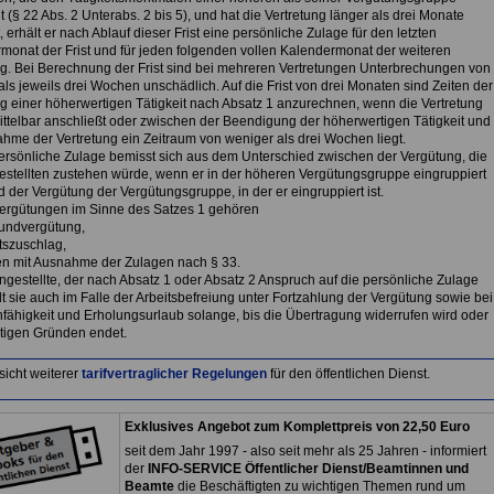
t (§ 22 Abs. 2 Unterabs. 2 bis 5), und hat die Vertretung länger als drei Monate
 erhält er nach Ablauf dieser Frist eine persönliche Zulage für den letzten
monat der Frist und für jeden folgenden vollen Kalendermonat der weiteren
ng. Bei Berechnung der Frist sind bei mehreren Vertretungen Unterbrechungen von
ls jeweils drei Wochen unschädlich. Auf die Frist von drei Monaten sind Zeiten der
 einer höherwertigen Tätigkeit nach Absatz 1 anzurechnen, wenn die Vertretung
ittelbar anschließt oder zwischen der Beendigung der höherwertigen Tätigkeit und
ahme der Vertretung ein Zeitraum von weniger als drei Wochen liegt.
persönliche Zulage bemisst sich aus dem Unterschied zwischen der Vergütung, die
stellten zustehen würde, wenn er in der höheren Vergütungsgruppe eingruppiert
 der Vergütung der Vergütungsgruppe, in der er eingruppiert ist.
ergütungen im Sinne des Satzes 1 gehören
rundvergütung,
tszuschlag,
en mit Ausnahme der Zulagen nach § 33.
ngestellte, der nach Absatz 1 oder Absatz 2 Anspruch auf die persönliche Zulage
lt sie auch im Falle der Arbeitsbefreiung unter Fortzahlung der Vergütung sowie bei
nfähigkeit und Erholungsurlaub solange, bis die Übertragung widerrufen wird oder
tigen Gründen endet.
sicht weiterer
tarifvertraglicher Regelungen
für den öffentlichen Dienst.
Exklusives Angebot zum Komplettpreis von 22,50 Euro
seit dem Jahr 1997 - also seit mehr als 25 Jahren - informiert
der
INFO-SERVICE Öffentlicher Dienst/Beamtinnen und
Beamte
die Beschäftigten zu wichtigen Themen rund um