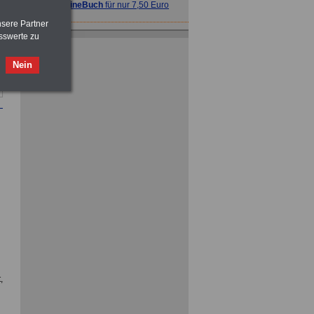
>>>
OnlineBuch
für nur 7,50 Euro
nsere Partner
sswerte zu
Nein
ACHTUNG
Nebentätigkeitsrecht:
vor Jobaufnahme
schlau machen
>>>
OnlineBuch
für nur 7,50 Euro
ACHTUNG
Tarifrecht für den öffentlichen
Dienst: TVöD und TV-L
>>>
OnlineBuch
für nur 7,50 Euro
,