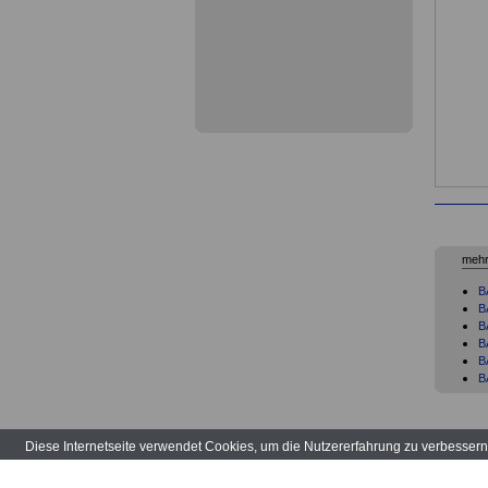
mehr
B
BA
BA
B
B
B
B
B
B
Diese Internetseite verwendet Cookies, um die Nutzererfahrung zu verbesser
B
B
BA