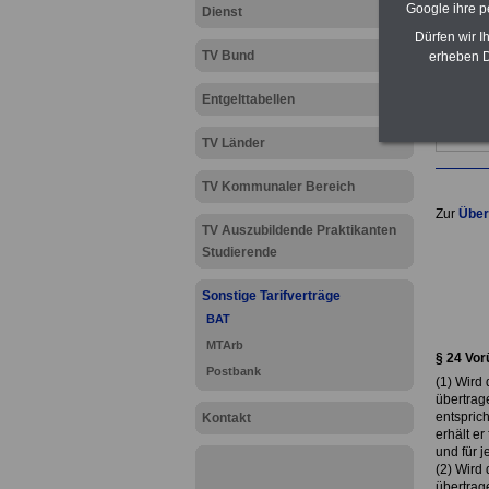
Google ihre 
Dienst
Dürfen wir I
TV Bund
erheben D
Entgelttabellen
TV Länder
TV Kommunaler Bereich
Zur
Über
TV Auszubildende Praktikanten
.
Studierende
Sonstige Tarifverträge
BAT
.
MTArb
§ 24 Vor
Postbank
(1) Wird
übertrag
entsprich
Kontakt
erhält e
und für 
(2) Wird 
übertrag