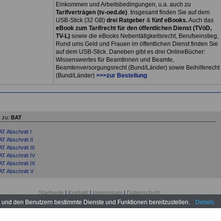
Einkommen und Arbeitsbedingungen, u.a. auch zu
Tarifverträgen (tv-oed.de)
. Insgesamt finden Sie auf dem
USB-Stick (32 GB)
drei Ratgeber
&
fünf eBooks.
Auch das
eBook zum Tarifrecht für den öffentlichen Dienst (TVöD,
TV-L)
sowie die eBooks Nebentätigkeitsrecht, Berufseinstieg,
Rund ums Geld und Frauen im öffentlichen Dienst finden Sie
auf dem USB-Stick. Daneben gibt es drei OnlineBücher:
Wissenswertes für Beamtinnen und Beamte,
Beamtenversorgungsrecht (Bund/Länder) sowie Beihilferecht
(Bund/Länder)
>>>zur Bestellung
 zu:
BAT
AT Abschnitt I
T Abschnitt II
T Abschnitt III
AT Abschnitt IV
AT Abschnitt IX
AT Abschnitt V
AT Abschnitt VI
AT Abschnitt VII
Startseite
|
Kontakt
|
Impressum
|
Datenschutz
AT Abschnitt VIII
www.tv-oed.de © 2026
n und den Benutzern bestimmte Dienste und Funktionen bereitzustellen.
Details
AT Abschnitt X
AT Abschnitt XI
T Abschnitt XII ff.