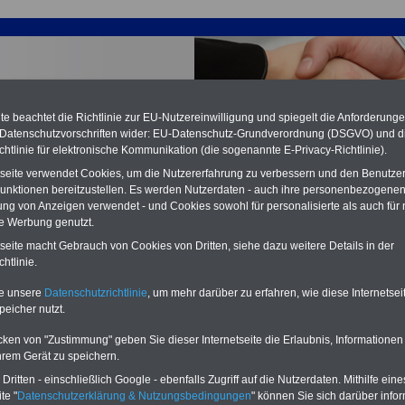
e beachtet die Richtlinie zur EU-Nutzereinwilligung und spiegelt die Anforderung
 Datenschutzvorschriften wider: EU-Datenschutz-Grundverordnung (DSGVO) und d
chtlinie für elektronische Kommunikation (die sogenannte E-Privacy-Richtlinie).
tseite verwendet Cookies, um die Nutzererfahrung zu verbessern und den Benutze
unktionen bereitzustellen. Es werden Nutzerdaten - auch ihre personenbezogenen
ung von Anzeigen verwendet - und Cookies sowohl für personalisierte als auch für 
te Werbung genutzt.
angestelltentarifvertrag (BAT): § 24 Vorübergehende
tseite macht Gebrauch von Cookies von Dritten, siehe dazu weitere Details in der
ng einer höherwertigen Tätigkeit
htlinie.
te unsere
Datenschutzrichtlinie
, um mehr darüber zu erfahren, wie diese Internetse
peicher nutzt.
PDF-SERVICE:
15 Euro
Neu aufgelegt: Oktober 2025
Zum Komplettpreis von nur 15,00
cken von "Zustimmung" geben Sie dieser Internetseite die Erlaubnis, Informationen
Euro (inkl. MwSt.) bei einer Laufzeit
hrem Gerät zu speichern.
von 12 Monaten bleiben Sie bei den
wichtigen Fragen zum Öffentlichen
ritten - einschließlich Google - ebenfalls Zugriff auf die Nutzerdaten. Mithilfe eine
Dienst auf dem Laufenden, u.a.
te "
Datenschutzerklärung & Nutzungsbedingungen
" können Sie sich darüber infor