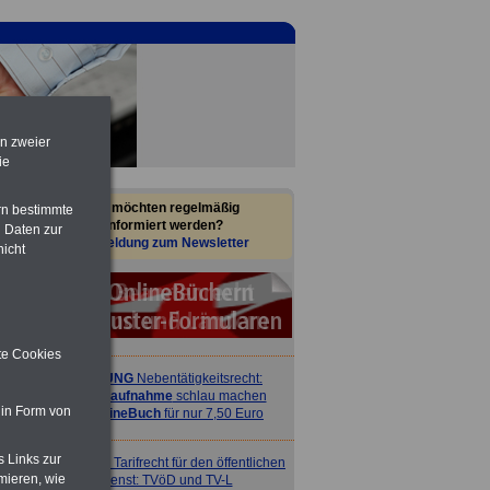
en zweier
ie
Sie möchten regelmäßig
rn bestimmte
informiert werden?
 Daten zur
Anmeldung zum Newsletter
nicht
ite Cookies
ACHTUNG
Nebentätigkeitsrecht:
vor Jobaufnahme
schlau machen
 in Form von
>>>
OnlineBuch
für nur 7,50 Euro
s Links zur
ACHTUNG
Tarifrecht für den öffentlichen
mieren, wie
Dienst: TVöD und TV-L