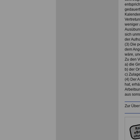
entsprich
gedauert,
Kalender
Vertretu
weniger a
Ausübung
sich unm
der Aufn
(3) Die 
dem Ange
wäre, und
Zu den V
a) die G
b) der Or
c) Zulag
(4) Der A
hat, erhä
Arbeitsu
aus sons
Zur Über