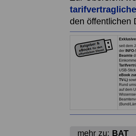
tarifvertraglic
den öffentlichen 
Exklusive
seit dem J
der
INFO-
Beamte
d
Einkommen
Tarifvertr
USB-Stick
eBook zum
TV-L)
sowi
Rund ums 
auf dem U
Wissenswe
Beamtenve
(Bund/Lä
mehr zu:
BAT