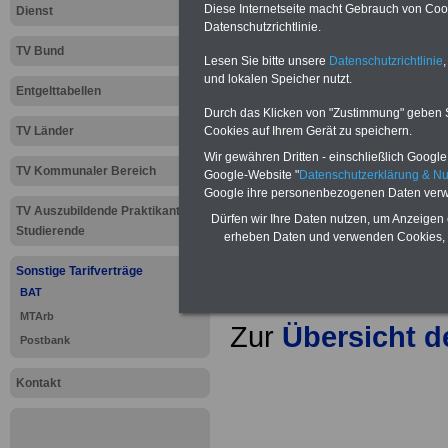
Neu aufgelegt: Oktober 20
Diese Internetseite macht Gebrauch von Cooki
Dienst
Datenschutzrichtlinie.
TV Bund
Lesen Sie bitte unsere
Datenschutzrichtlinie
,
und lokalen Speicher nutzt.
Entgelttabellen
Durch das Klicken von "Zustimmung" geben Sie
Cookies auf Ihrem Gerät zu speichern.
TV Länder
Wir gewähren Dritten - einschließlich Google -
TV Kommunaler Bereich
Google-Website "
Datenschutzerklärung & N
Google ihre personenbezogenen Daten verw
TV Auszubildende Praktikanten
Dürfen wir Ihre Daten nutzen, um Anzeigen 
Studierende
erheben Daten und verwenden Cookies, 
Sonstige Tarifverträge
BAT
MTArb
Zur
Übersicht 
Postbank
.
Kontakt