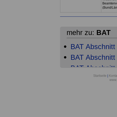
Beamtenve
(Bund/Lä
mehr zu:
BAT
BAT Abschnitt 
BAT Abschnitt 
BAT Abschnitt 
Startseite
|
Konta
BAT Abschnitt
www.
BAT Abschnitt
BAT Abschnitt
BAT Abschnitt