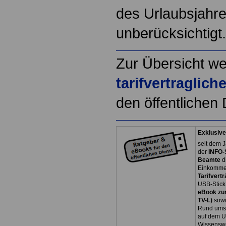
des Urlaubsjahre
unberücksichtigt.
Zur Übersicht we
tarifvertraglic
den öffentlichen 
Exklusive
seit dem J
der
INFO-
Beamte
d
Einkommen
Tarifvertr
USB-Stick
eBook zum
TV-L)
sowi
Rund ums 
auf dem U
Wissenswe