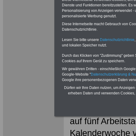
Dienste und Funktionen bereitzustellen. Es
Personalisierung von Anzeigen verwendet - un
Bundesangest
personalisierte Werbung genutzt.
Diese Internetseite macht Gebrauch von Cooki
(
Datenschutzrichtlinie.
Lesen Sie bitte unsere
Datenschutzrichtlinie
,
und lokalen Speicher nutzt.
.
Durch das Klicken von "Zustimmung" geben Sie
Cookies auf Ihrem Gerät zu speichern.
§ 48 Dauer des
Wir gewähren Dritten - einschließlich Google -
Google-Website "
Datenschutzerklärung & N
Google ihre personenbezogenen Daten verw
(1) Der Erholung
Dürfen wir Ihre Daten nutzen, um Anzeigen 
erheben Daten und verwenden Cookies, 
Angestellten, de
regelmäßige wöch
auf fünf Arbeitst
Kalenderwoche ver