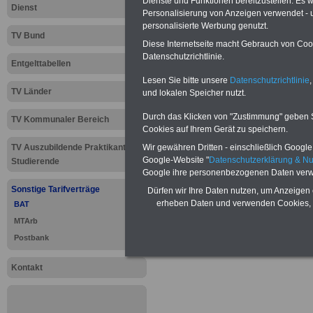
Dienste und Funktionen bereitzustellen. Es
Neu aufgelegt: Oktober 20
Dienst
Personalisierung von Anzeigen verwendet - un
personalisierte Werbung genutzt.
TV Bund
Diese Internetseite macht Gebrauch von Cooki
Datenschutzrichtlinie.
Entgelttabellen
Lesen Sie bitte unsere
Datenschutzrichtlinie
,
TV Länder
und lokalen Speicher nutzt.
Durch das Klicken von "Zustimmung" geben Sie
TV Kommunaler Bereich
Cookies auf Ihrem Gerät zu speichern.
Wir gewähren Dritten - einschließlich Google -
TV Auszubildende Praktikanten
Google-Website "
Datenschutzerklärung & N
Studierende
Google ihre personenbezogenen Daten verw
Sonstige Tarifverträge
Dürfen wir Ihre Daten nutzen, um Anzeigen 
erheben Daten und verwenden Cookies, 
BAT
MTArb
Zur
Übersicht 
Postbank
.
Kontakt