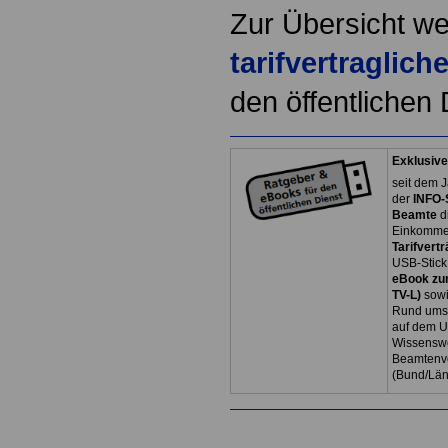
Zur Übersicht we
tarifvertraglic
den öffentlichen 
Exklusive
seit dem J
der
INFO-
Beamte
d
Einkommen
Tarifvertr
USB-Stick
eBook zum
TV-L)
sowi
Rund ums 
auf dem U
Wissenswe
Beamtenve
(Bund/Lä