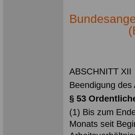
Bundesangest
(
.
ABSCHNITT XII
Beendigung des A
§ 53 Ordentlic
(1) Bis zum End
Monats seit Beg