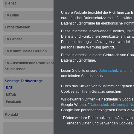
Neu aufgelegt: Oktober 20
Dienst
Unsere Website beachtet die Richtlinie zur 
TV Bund
europäischer Datenschutzvorschriften wide
Datenschutzrichtlinie für elektronische Komm
Entgelttabellen
Diese Internetseite verwendet Cookies, um 
Dienste und Funktionen bereitzustellen. Es
TV Länder
Personalisierung von Anzeigen verwendet - un
personalisierte Werbung genutzt.
TV Kommunaler Bereich
Diese Internetseite macht Gebrauch von Cooki
Datenschutzrichtlinie.
TV Auszubildende Praktikanten
Studierende
Lesen Sie bitte unsere
Datenschutzrichtlinie
,
und lokalen Speicher nutzt.
Sonstige Tarifverträge
neuer Artikel
Durch das Klicken von "Zustimmung" geben Sie
BAT
Cookies auf Ihrem Gerät zu speichern.
MTArb
Zur
Übersicht 
Wir gewähren Dritten - einschließlich Google -
Postbank
Google-Website "
Datenschutzerklärung & N
Google ihre personenbezogenen Daten verw
.
Kontakt
Dürfen wir Ihre Daten nutzen, um Anzeigen 
erheben Daten und verwenden Cookies, 