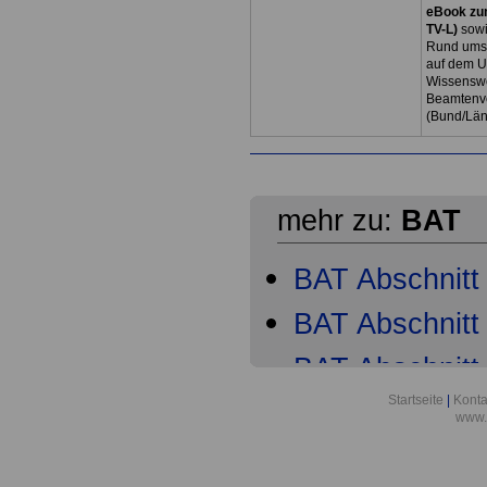
eBook zum
TV-L)
sowi
Rund ums 
auf dem U
Wissenswe
Beamtenve
(Bund/Lä
mehr zu:
BAT
BAT Abschnitt 
BAT Abschnitt 
BAT Abschnitt 
Startseite
|
Konta
BAT Abschnitt
www.
BAT Abschnitt